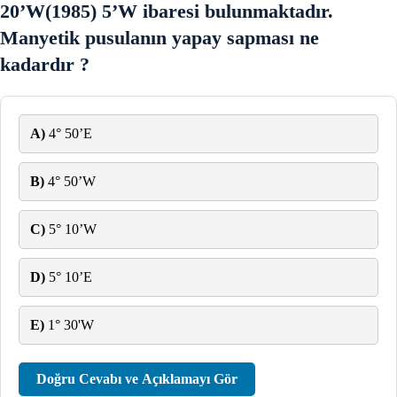
20’W(1985) 5’W ibaresi bulunmaktadır.
Manyetik pusulanın yapay sapması ne
kadardır ?
A)
4° 50’E
B)
4° 50’W
C)
5° 10’W
D)
5° 10’E
E)
1° 30'W
Doğru Cevabı ve Açıklamayı Gör