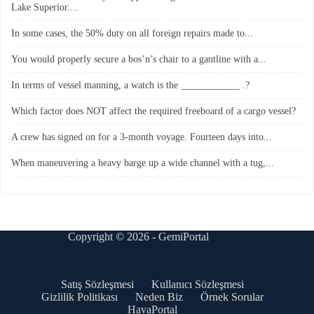
Lake Superior....
In some cases, the 50% duty on all foreign repairs made to...
You would properly secure a bos’n’s chair to a gantline with a...
In terms of vessel manning, a watch is the ____________ .?
Which factor does NOT affect the required freeboard of a cargo vessel?
A crew has signed on for a 3-month voyage. Fourteen days into...
When maneuvering a heavy barge up a wide channel with a tug,...
Copyright © 2026 - GemiPortal
Satış Sözleşmesi
Kullanıcı Sözleşmesi
Gizlilik Politikası
Neden Biz
Örnek Sorular
HavaPortal