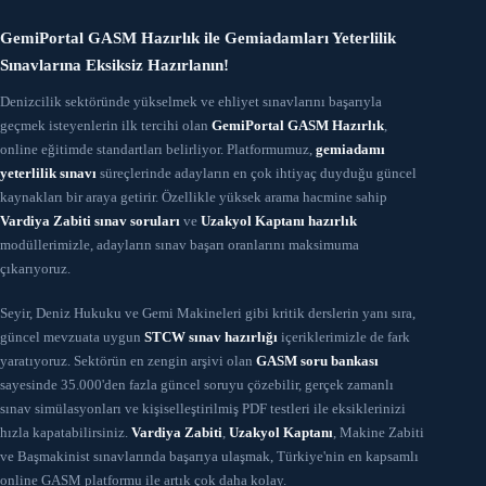
GemiPortal GASM Hazırlık ile Gemiadamları Yeterlilik
Sınavlarına Eksiksiz Hazırlanın!
Denizcilik sektöründe yükselmek ve ehliyet sınavlarını başarıyla
geçmek isteyenlerin ilk tercihi olan
GemiPortal GASM Hazırlık
,
online eğitimde standartları belirliyor. Platformumuz,
gemiadamı
yeterlilik sınavı
süreçlerinde adayların en çok ihtiyaç duyduğu güncel
kaynakları bir araya getirir. Özellikle yüksek arama hacmine sahip
Vardiya Zabiti sınav soruları
ve
Uzakyol Kaptanı hazırlık
modüllerimizle, adayların sınav başarı oranlarını maksimuma
çıkarıyoruz.
Seyir, Deniz Hukuku ve Gemi Makineleri gibi kritik derslerin yanı sıra,
güncel mevzuata uygun
STCW sınav hazırlığı
içeriklerimizle de fark
yaratıyoruz. Sektörün en zengin arşivi olan
GASM soru bankası
sayesinde 35.000'den fazla güncel soruyu çözebilir, gerçek zamanlı
sınav simülasyonları ve kişiselleştirilmiş PDF testleri ile eksiklerinizi
hızla kapatabilirsiniz.
Vardiya Zabiti
,
Uzakyol Kaptanı
, Makine Zabiti
ve Başmakinist sınavlarında başarıya ulaşmak, Türkiye'nin en kapsamlı
online GASM platformu ile artık çok daha kolay.