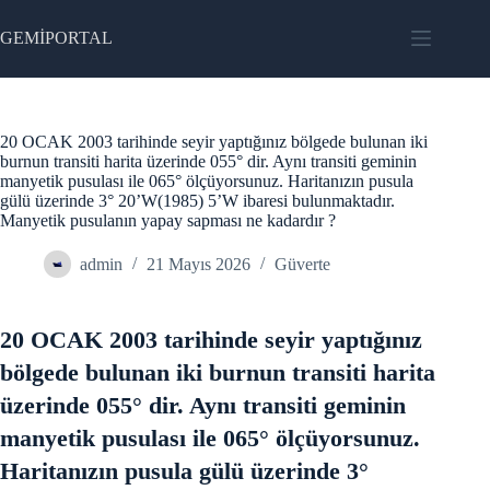
Skip
to
GEMİPORTAL
content
20 OCAK 2003 tarihinde seyir yaptığınız bölgede bulunan iki
burnun transiti harita üzerinde 055° dir. Aynı transiti geminin
manyetik pusulası ile 065° ölçüyorsunuz. Haritanızın pusula
gülü üzerinde 3° 20’W(1985) 5’W ibaresi bulunmaktadır.
Manyetik pusulanın yapay sapması ne kadardır ?
admin
21 Mayıs 2026
Güverte
20 OCAK 2003 tarihinde seyir yaptığınız
bölgede bulunan iki burnun transiti harita
üzerinde 055° dir. Aynı transiti geminin
manyetik pusulası ile 065° ölçüyorsunuz.
Haritanızın pusula gülü üzerinde 3°