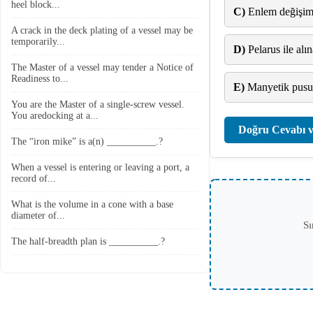
heel block...
C)
Enlem değişimi
A crack in the deck plating of a vessel may be
temporarily...
D)
Pelarus ile alı
The Master of a vessel may tender a Notice of
Readiness to...
E)
Manyetik pusula
You are the Master of a single-screw vessel.
You aredocking at a...
Doğru Cevabı v
The “iron mike” is a(n) __________.?
When a vessel is entering or leaving a port, a
record of...
What is the volume in a cone with a base
diameter of...
Sı
The half-breadth plan is __________.?