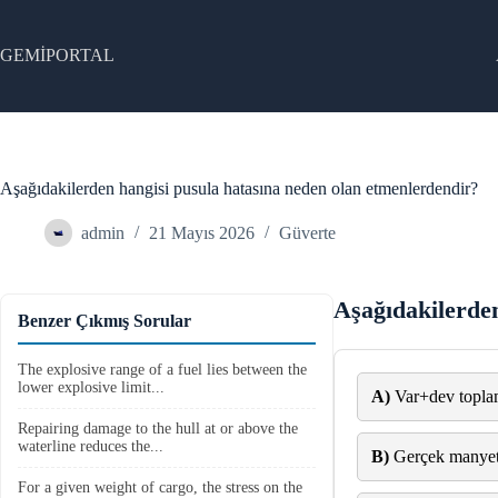
Skip
to
content
GEMİPORTAL
Aşağıdakilerden hangisi pusula hatasına neden olan etmenlerdendir?
admin
21 Mayıs 2026
Güverte
Aşağıdakilerden
Benzer Çıkmış Sorular
The explosive range of a fuel lies between the
lower explosive limit...
A)
Var+dev toplam
Repairing damage to the hull at or above the
waterline reduces the...
B)
Gerçek manyetik
For a given weight of cargo, the stress on the