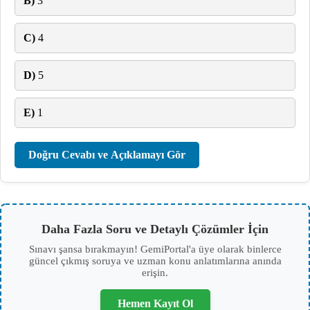
B)
3
C)
4
D)
5
E)
1
Doğru Cevabı ve Açıklamayı Gör
Daha Fazla Soru ve Detaylı Çözümler İçin
Sınavı şansa bırakmayın! GemiPortal'a üye olarak binlerce
güncel çıkmış soruya ve uzman konu anlatımlarına anında
erişin.
Hemen Kayıt Ol