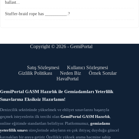
ballast...
Stuffer-braid rope has __________.?
Copyright © 2026 - GemiPortal
Satış Sözleşmesi
Kullanıcı Sözleşmesi
Gizlilik Politikası
Neden Biz
Örnek Sorular
HavaPortal
GemiPortal GASM Hazırlık ile Gemiadamları Yeterlilik
Sınavlarına Eksiksiz Hazırlanın!
Denizcilik sektöründe yükselmek ve ehliyet sınavlarını başarıyla
geçmek isteyenlerin ilk tercihi olan
GemiPortal GASM Hazırlık
,
online eğitimde standartları belirliyor. Platformumuz,
gemiadamı
yeterlilik sınavı
süreçlerinde adayların en çok ihtiyaç duyduğu güncel
kaynakları bir araya getirir. Özellikle yüksek arama hacmine sahip