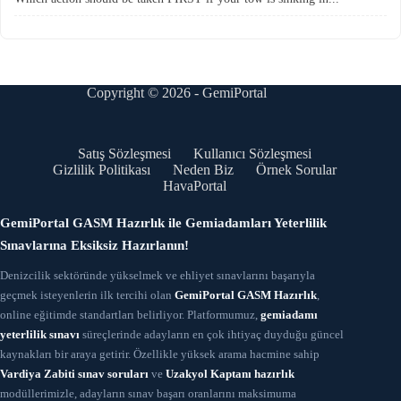
Copyright © 2026 - GemiPortal
Satış Sözleşmesi
Kullanıcı Sözleşmesi
Gizlilik Politikası
Neden Biz
Örnek Sorular
HavaPortal
GemiPortal GASM Hazırlık ile Gemiadamları Yeterlilik
Sınavlarına Eksiksiz Hazırlanın!
Denizcilik sektöründe yükselmek ve ehliyet sınavlarını başarıyla
geçmek isteyenlerin ilk tercihi olan
GemiPortal GASM Hazırlık
,
online eğitimde standartları belirliyor. Platformumuz,
gemiadamı
yeterlilik sınavı
süreçlerinde adayların en çok ihtiyaç duyduğu güncel
kaynakları bir araya getirir. Özellikle yüksek arama hacmine sahip
Vardiya Zabiti sınav soruları
ve
Uzakyol Kaptanı hazırlık
modüllerimizle, adayların sınav başarı oranlarını maksimuma