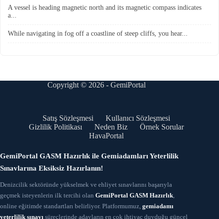
A vessel is heading magnetic north and its magnetic compass indicates
a...
While navigating in fog off a coastline of steep cliffs, you hear...
Copyright © 2026 - GemiPortal
Satış Sözleşmesi
Kullanıcı Sözleşmesi
Gizlilik Politikası
Neden Biz
Örnek Sorular
HavaPortal
GemiPortal GASM Hazırlık ile Gemiadamları Yeterlilik
Sınavlarına Eksiksiz Hazırlanın!
Denizcilik sektöründe yükselmek ve ehliyet sınavlarını başarıyla
geçmek isteyenlerin ilk tercihi olan
GemiPortal GASM Hazırlık
,
online eğitimde standartları belirliyor. Platformumuz,
gemiadamı
yeterlilik sınavı
süreçlerinde adayların en çok ihtiyaç duyduğu güncel