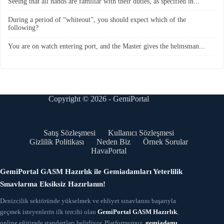
Seeing that all hands are familiar with their duties, as specified in...
During a period of “whiteout”, you should expect which of the
following?
You are on watch entering port, and the Master gives the helmsman...
Copyright © 2026 - GemiPortal
Satış Sözleşmesi
Kullanıcı Sözleşmesi
Gizlilik Politikası
Neden Biz
Örnek Sorular
HavaPortal
GemiPortal GASM Hazırlık ile Gemiadamları Yeterlilik
Sınavlarına Eksiksiz Hazırlanın!
Denizcilik sektöründe yükselmek ve ehliyet sınavlarını başarıyla
geçmek isteyenlerin ilk tercihi olan
GemiPortal GASM Hazırlık
,
online eğitimde standartları belirliyor. Platformumuz,
gemiadamı