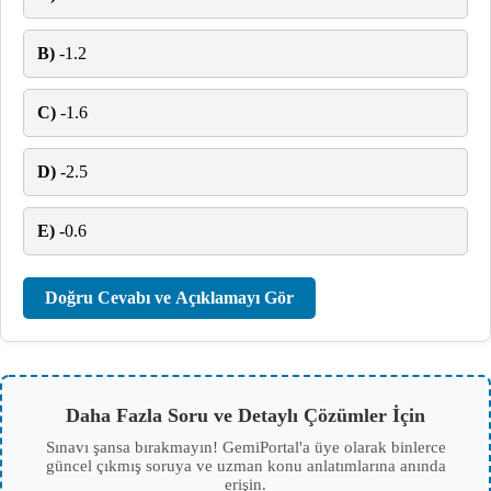
B)
-1.2
C)
-1.6
D)
-2.5
E)
-0.6
Doğru Cevabı ve Açıklamayı Gör
Daha Fazla Soru ve Detaylı Çözümler İçin
Sınavı şansa bırakmayın! GemiPortal'a üye olarak binlerce
güncel çıkmış soruya ve uzman konu anlatımlarına anında
erişin.