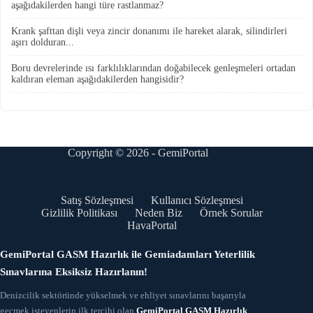
aşağıdakilerden hangi türe rastlanmaz?
Krank şafttan dişli veya zincir donanımı ile hareket alarak, silindirleri
aşırı dolduran...
Boru devrelerinde ısı farklılıklarından doğabilecek genleşmeleri ortadan
kaldıran eleman aşağıdakilerden hangisidir?
Copyright © 2026 - GemiPortal
Satış Sözleşmesi
Kullanıcı Sözleşmesi
Gizlilik Politikası
Neden Biz
Örnek Sorular
HavaPortal
GemiPortal GASM Hazırlık ile Gemiadamları Yeterlilik
Sınavlarına Eksiksiz Hazırlanın!
Denizcilik sektöründe yükselmek ve ehliyet sınavlarını başarıyla
geçmek isteyenlerin ilk tercihi olan
GemiPortal GASM Hazırlık
,