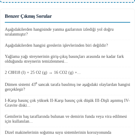
Benzer Çıkmış Sorular
Aşağıdakilerden hangisinde yanma gazlarının izlediği yol doğru
sıralanmıştır?
Aşağıdakilerden hangisi greslerin işlevlerinden biri değildir?
Yağlama yağı streynerinin giriş-çıkış basınçları arasında ne kadar fark
olduğunda streynerin temizlenmesi...
2 C8H18 (l) + 25 O2 (g) → 16 CO2 (g) +...
Dümen sistemi 43⁰ sancak tarafa basılmış ise aşağıdaki olaylardan hangisi
gerçekleşir?
I-Karşı basınç çok yüksek II-Karşı basınç çok düşük III-Dişli aşınmış IV-
Gravite diski...
Gemilerin baş taraflarında bulunan ve demirin funda veya vira edilmesi
için kullanılan...
Dizel makinelerinin soğutma suyu sistemlerinin korozyonunda