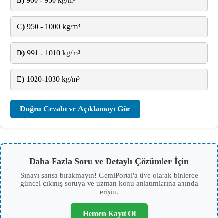
B)
900 - 950 kg/m³
C)
950 - 1000 kg/m³
D)
991 - 1010 kg/m³
E)
1020-1030 kg/m³
Doğru Cevabı ve Açıklamayı Gör
Daha Fazla Soru ve Detaylı Çözümler İçin
Sınavı şansa bırakmayın! GemiPortal'a üye olarak binlerce
güncel çıkmış soruya ve uzman konu anlatımlarına anında
erişin.
Hemen Kayıt Ol