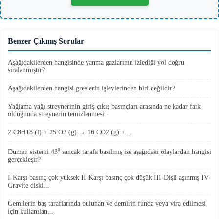
Benzer Çıkmış Sorular
Aşağıdakilerden hangisinde yanma gazlarının izlediği yol doğru
sıralanmıştır?
Aşağıdakilerden hangisi greslerin işlevlerinden biri değildir?
Yağlama yağı streynerinin giriş-çıkış basınçları arasında ne kadar fark
olduğunda streynerin temizlenmesi...
2 C8H18 (l) + 25 O2 (g) → 16 CO2 (g) +...
Dümen sistemi 43⁰ sancak tarafa basılmış ise aşağıdaki olaylardan hangisi
gerçekleşir?
I-Karşı basınç çok yüksek II-Karşı basınç çok düşük III-Dişli aşınmış IV-
Gravite diski...
Gemilerin baş taraflarında bulunan ve demirin funda veya vira edilmesi
için kullanılan...