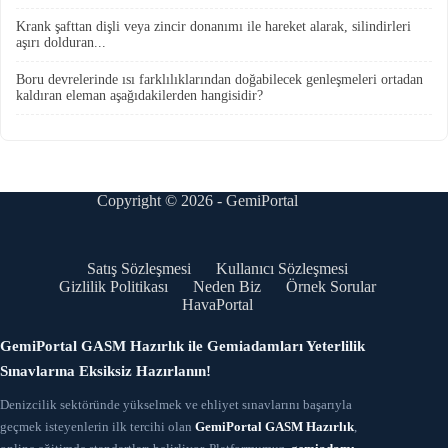
Krank şafttan dişli veya zincir donanımı ile hareket alarak, silindirleri
aşırı dolduran...
Boru devrelerinde ısı farklılıklarından doğabilecek genleşmeleri ortadan
kaldıran eleman aşağıdakilerden hangisidir?
Copyright © 2026 - GemiPortal
Satış Sözleşmesi
Kullanıcı Sözleşmesi
Gizlilik Politikası
Neden Biz
Örnek Sorular
HavaPortal
GemiPortal GASM Hazırlık ile Gemiadamları Yeterlilik
Sınavlarına Eksiksiz Hazırlanın!
Denizcilik sektöründe yükselmek ve ehliyet sınavlarını başarıyla
geçmek isteyenlerin ilk tercihi olan
GemiPortal GASM Hazırlık
,