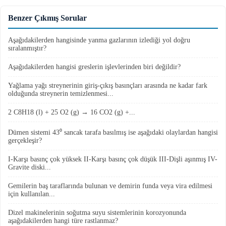
Benzer Çıkmış Sorular
Aşağıdakilerden hangisinde yanma gazlarının izlediği yol doğru
sıralanmıştır?
Aşağıdakilerden hangisi greslerin işlevlerinden biri değildir?
Yağlama yağı streynerinin giriş-çıkış basınçları arasında ne kadar fark
olduğunda streynerin temizlenmesi...
2 C8H18 (l) + 25 O2 (g) → 16 CO2 (g) +...
Dümen sistemi 43⁰ sancak tarafa basılmış ise aşağıdaki olaylardan hangisi
gerçekleşir?
I-Karşı basınç çok yüksek II-Karşı basınç çok düşük III-Dişli aşınmış IV-
Gravite diski...
Gemilerin baş taraflarında bulunan ve demirin funda veya vira edilmesi
için kullanılan...
Dizel makinelerinin soğutma suyu sistemlerinin korozyonunda
aşağıdakilerden hangi türe rastlanmaz?