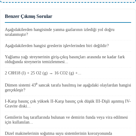
Benzer Çıkmış Sorular
Aşağıdakilerden hangisinde yanma gazlarının izlediği yol doğru
sıralanmıştır?
Aşağıdakilerden hangisi greslerin işlevlerinden biri değildir?
Yağlama yağı streynerinin giriş-çıkış basınçları arasında ne kadar fark
olduğunda streynerin temizlenmesi...
2 C8H18 (l) + 25 O2 (g) → 16 CO2 (g) +...
Dümen sistemi 43⁰ sancak tarafa basılmış ise aşağıdaki olaylardan hangisi
gerçekleşir?
I-Karşı basınç çok yüksek II-Karşı basınç çok düşük III-Dişli aşınmış IV-
Gravite diski...
Gemilerin baş taraflarında bulunan ve demirin funda veya vira edilmesi
için kullanılan...
Dizel makinelerinin soğutma suyu sistemlerinin korozyonunda