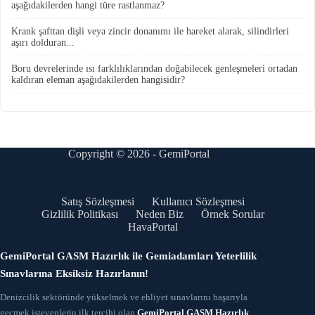
aşağıdakilerden hangi türe rastlanmaz?
Krank şafttan dişli veya zincir donanımı ile hareket alarak, silindirleri
aşırı dolduran...
Boru devrelerinde ısı farklılıklarından doğabilecek genleşmeleri ortadan
kaldıran eleman aşağıdakilerden hangisidir?
Copyright © 2026 - GemiPortal
Satış Sözleşmesi
Kullanıcı Sözleşmesi
Gizlilik Politikası
Neden Biz
Örnek Sorular
HavaPortal
GemiPortal GASM Hazırlık ile Gemiadamları Yeterlilik
Sınavlarına Eksiksiz Hazırlanın!
Denizcilik sektöründe yükselmek ve ehliyet sınavlarını başarıyla
geçmek isteyenlerin ilk tercihi olan
GemiPortal GASM Hazırlık
,