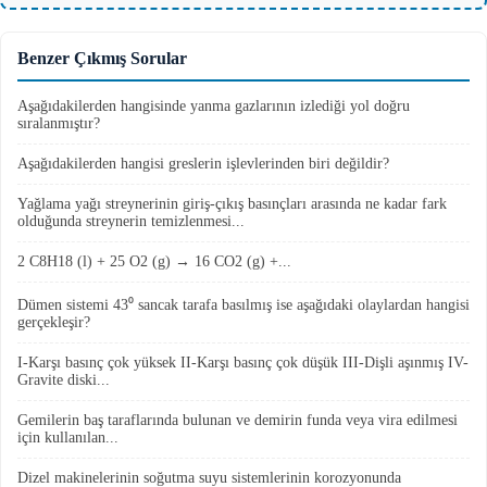
Benzer Çıkmış Sorular
Aşağıdakilerden hangisinde yanma gazlarının izlediği yol doğru
sıralanmıştır?
Aşağıdakilerden hangisi greslerin işlevlerinden biri değildir?
Yağlama yağı streynerinin giriş-çıkış basınçları arasında ne kadar fark
olduğunda streynerin temizlenmesi...
2 C8H18 (l) + 25 O2 (g) → 16 CO2 (g) +...
Dümen sistemi 43⁰ sancak tarafa basılmış ise aşağıdaki olaylardan hangisi
gerçekleşir?
I-Karşı basınç çok yüksek II-Karşı basınç çok düşük III-Dişli aşınmış IV-
Gravite diski...
Gemilerin baş taraflarında bulunan ve demirin funda veya vira edilmesi
için kullanılan...
Dizel makinelerinin soğutma suyu sistemlerinin korozyonunda