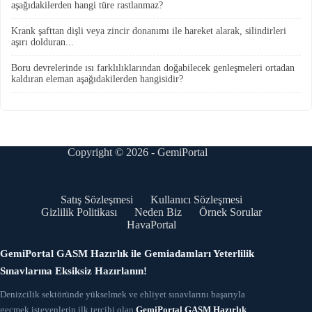
aşağıdakilerden hangi türe rastlanmaz?
Krank şafttan dişli veya zincir donanımı ile hareket alarak, silindirleri
aşırı dolduran...
Boru devrelerinde ısı farklılıklarından doğabilecek genleşmeleri ortadan
kaldıran eleman aşağıdakilerden hangisidir?
Copyright © 2026 - GemiPortal
Satış Sözleşmesi
Kullanıcı Sözleşmesi
Gizlilik Politikası
Neden Biz
Örnek Sorular
HavaPortal
GemiPortal GASM Hazırlık ile Gemiadamları Yeterlilik
Sınavlarına Eksiksiz Hazırlanın!
Denizcilik sektöründe yükselmek ve ehliyet sınavlarını başarıyla
geçmek isteyenlerin ilk tercihi olan
GemiPortal GASM Hazırlık
,