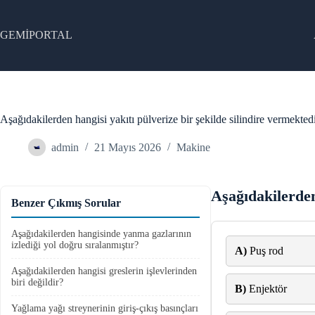
Skip
to
content
GEMİPORTAL
Aşağıdakilerden hangisi yakıtı pülverize bir şekilde silindire vermekted
admin
21 Mayıs 2026
Makine
Aşağıdakilerden
Benzer Çıkmış Sorular
Aşağıdakilerden hangisinde yanma gazlarının
izlediği yol doğru sıralanmıştır?
A)
Puş rod
Aşağıdakilerden hangisi greslerin işlevlerinden
biri değildir?
B)
Enjektör
Yağlama yağı streynerinin giriş-çıkış basınçları