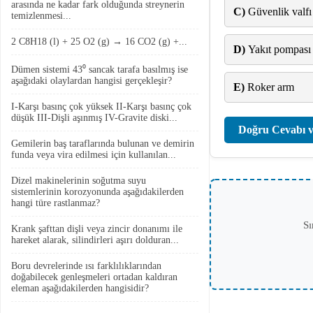
arasında ne kadar fark olduğunda streynerin
C)
Güvenlik valfı
temizlenmesi...
2 C8H18 (l) + 25 O2 (g) → 16 CO2 (g) +...
D)
Yakıt pompası
Dümen sistemi 43⁰ sancak tarafa basılmış ise
aşağıdaki olaylardan hangisi gerçekleşir?
E)
Roker arm
I-Karşı basınç çok yüksek II-Karşı basınç çok
düşük III-Dişli aşınmış IV-Gravite diski...
Doğru Cevabı v
Gemilerin baş taraflarında bulunan ve demirin
funda veya vira edilmesi için kullanılan...
Dizel makinelerinin soğutma suyu
sistemlerinin korozyonunda aşağıdakilerden
hangi türe rastlanmaz?
Sı
Krank şafttan dişli veya zincir donanımı ile
hareket alarak, silindirleri aşırı dolduran...
Boru devrelerinde ısı farklılıklarından
doğabilecek genleşmeleri ortadan kaldıran
eleman aşağıdakilerden hangisidir?