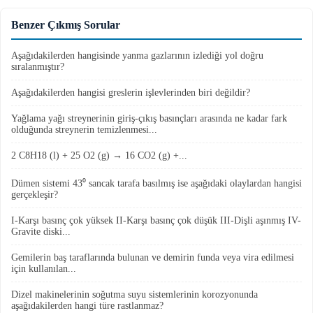
Benzer Çıkmış Sorular
Aşağıdakilerden hangisinde yanma gazlarının izlediği yol doğru
sıralanmıştır?
Aşağıdakilerden hangisi greslerin işlevlerinden biri değildir?
Yağlama yağı streynerinin giriş-çıkış basınçları arasında ne kadar fark
olduğunda streynerin temizlenmesi...
2 C8H18 (l) + 25 O2 (g) → 16 CO2 (g) +...
Dümen sistemi 43⁰ sancak tarafa basılmış ise aşağıdaki olaylardan hangisi
gerçekleşir?
I-Karşı basınç çok yüksek II-Karşı basınç çok düşük III-Dişli aşınmış IV-
Gravite diski...
Gemilerin baş taraflarında bulunan ve demirin funda veya vira edilmesi
için kullanılan...
Dizel makinelerinin soğutma suyu sistemlerinin korozyonunda
aşağıdakilerden hangi türe rastlanmaz?