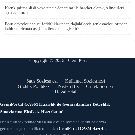
Krank şafttan dişli veya zincir donanımı ile hareket alarak, silindirleri
aşırı dolduran...
Boru devrelerinde ısı farklılıklarından doğabilecek genleşmeleri ortadan
kaldıran eleman aşağıdakilerden hangisidir?
Copyright © 2026 - GemiPortal
Satış Sözleşmesi
Kullanıcı Sözleşmesi
Gizlilik Politikası
Neden Biz
Örnek Sorular
HavaPortal
GemiPortal GASM Hazırlık ile Gemiadamları Yeterlilik
Sınavlarına Eksiksiz Hazırlanın!
Denizcilik sektöründe yükselmek ve ehliyet sınavlarını başarıyla
geçmek isteyenlerin ilk tercihi olan
GemiPortal GASM Hazırlık
,