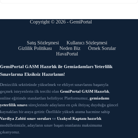
Copyright © 2026 - GemiPortal
Satış Sözleşmesi
Kullanıcı Sözleşmesi
Gizlilik Politikası
Neden Biz
Örnek Sorular
HavaPortal
GemiPortal GASM Hazırlık ile Gemiadamları Yeterlilik
Sınavlarına Eksiksiz Hazırlanın!
Denizcilik sektöründe yükselmek ve ehliyet sınavlarını başarıyla
geçmek isteyenlerin ilk tercihi olan
GemiPortal GASM Hazırlık
,
online eğitimde standartları belirliyor. Platformumuz,
gemiadamı
yeterlilik sınavı
süreçlerinde adayların en çok ihtiyaç duyduğu güncel
kaynakları bir araya getirir. Özellikle yüksek arama hacmine sahip
Vardiya Zabiti sınav soruları
ve
Uzakyol Kaptanı hazırlık
modüllerimizle, adayların sınav başarı oranlarını maksimuma
çıkarıyoruz.