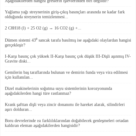
Aşağıdakilerden hangisi greslerin işlevlerinden biri değildir?
Yağlama yağı streynerinin giriş-çıkış basınçları arasında ne kadar fark
olduğunda streynerin temizlenmesi...
2 C8H18 (l) + 25 O2 (g) → 16 CO2 (g) +...
Dümen sistemi 43⁰ sancak tarafa basılmış ise aşağıdaki olaylardan hangisi
gerçekleşir?
I-Karşı basınç çok yüksek II-Karşı basınç çok düşük III-Dişli aşınmış IV-
Gravite diski...
Gemilerin baş taraflarında bulunan ve demirin funda veya vira edilmesi
için kullanılan...
Dizel makinelerinin soğutma suyu sistemlerinin korozyonunda
aşağıdakilerden hangi türe rastlanmaz?
Krank şafttan dişli veya zincir donanımı ile hareket alarak, silindirleri
aşırı dolduran...
Boru devrelerinde ısı farklılıklarından doğabilecek genleşmeleri ortadan
kaldıran eleman aşağıdakilerden hangisidir?