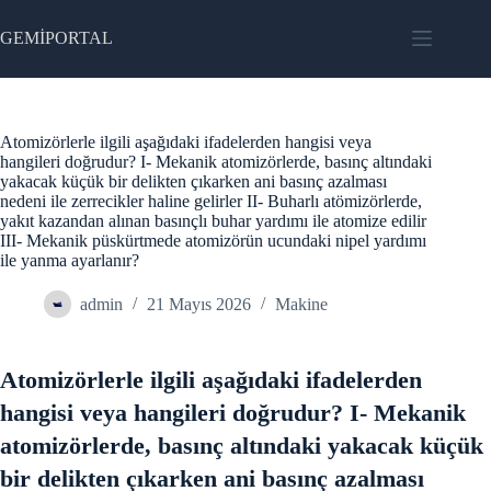
Skip
to
GEMİPORTAL
content
Atomizörlerle ilgili aşağıdaki ifadelerden hangisi veya
hangileri doğrudur? I- Mekanik atomizörlerde, basınç altındaki
yakacak küçük bir delikten çıkarken ani basınç azalması
nedeni ile zerrecikler haline gelirler II- Buharlı atömizörlerde,
yakıt kazandan alınan basınçlı buhar yardımı ile atomize edilir
III- Mekanik püskürtmede atomizörün ucundaki nipel yardımı
ile yanma ayarlanır?
admin
21 Mayıs 2026
Makine
Atomizörlerle ilgili aşağıdaki ifadelerden
hangisi veya hangileri doğrudur? I- Mekanik
atomizörlerde, basınç altındaki yakacak küçük
bir delikten çıkarken ani basınç azalması