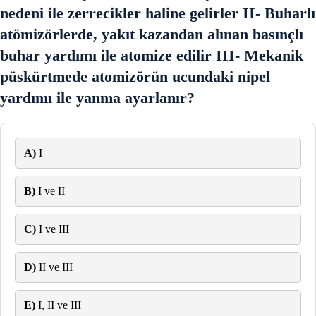
nedeni ile zerrecikler haline gelirler II- Buharlı
atömizörlerde, yakıt kazandan alınan basınçlı
buhar yardımı ile atomize edilir III- Mekanik
püskürtmede atomizörün ucundaki nipel
yardımı ile yanma ayarlanır?
A)
I
B)
I ve II
C)
I ve III
D)
II ve III
E)
I, II ve III