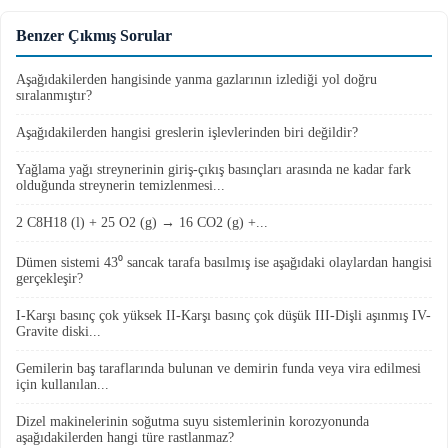
Benzer Çıkmış Sorular
Aşağıdakilerden hangisinde yanma gazlarının izlediği yol doğru
sıralanmıştır?
Aşağıdakilerden hangisi greslerin işlevlerinden biri değildir?
Yağlama yağı streynerinin giriş-çıkış basınçları arasında ne kadar fark
olduğunda streynerin temizlenmesi...
2 C8H18 (l) + 25 O2 (g) → 16 CO2 (g) +...
Dümen sistemi 43⁰ sancak tarafa basılmış ise aşağıdaki olaylardan hangisi
gerçekleşir?
I-Karşı basınç çok yüksek II-Karşı basınç çok düşük III-Dişli aşınmış IV-
Gravite diski...
Gemilerin baş taraflarında bulunan ve demirin funda veya vira edilmesi
için kullanılan...
Dizel makinelerinin soğutma suyu sistemlerinin korozyonunda
aşağıdakilerden hangi türe rastlanmaz?