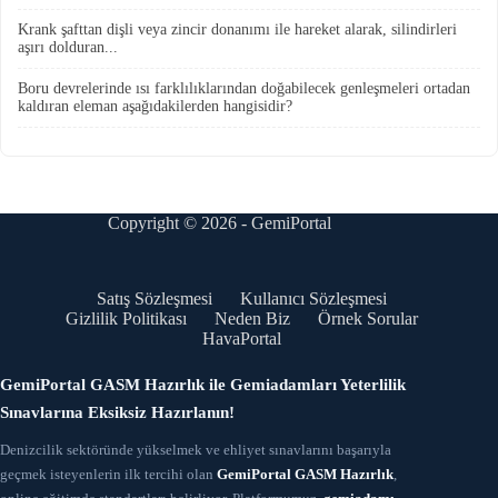
Krank şafttan dişli veya zincir donanımı ile hareket alarak, silindirleri
aşırı dolduran...
Boru devrelerinde ısı farklılıklarından doğabilecek genleşmeleri ortadan
kaldıran eleman aşağıdakilerden hangisidir?
Copyright © 2026 - GemiPortal
Satış Sözleşmesi
Kullanıcı Sözleşmesi
Gizlilik Politikası
Neden Biz
Örnek Sorular
HavaPortal
GemiPortal GASM Hazırlık ile Gemiadamları Yeterlilik
Sınavlarına Eksiksiz Hazırlanın!
Denizcilik sektöründe yükselmek ve ehliyet sınavlarını başarıyla
geçmek isteyenlerin ilk tercihi olan
GemiPortal GASM Hazırlık
,