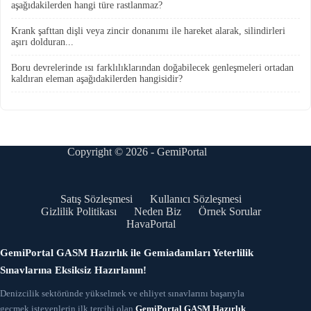
aşağıdakilerden hangi türe rastlanmaz?
Krank şafttan dişli veya zincir donanımı ile hareket alarak, silindirleri
aşırı dolduran...
Boru devrelerinde ısı farklılıklarından doğabilecek genleşmeleri ortadan
kaldıran eleman aşağıdakilerden hangisidir?
Copyright © 2026 - GemiPortal
Satış Sözleşmesi
Kullanıcı Sözleşmesi
Gizlilik Politikası
Neden Biz
Örnek Sorular
HavaPortal
GemiPortal GASM Hazırlık ile Gemiadamları Yeterlilik
Sınavlarına Eksiksiz Hazırlanın!
Denizcilik sektöründe yükselmek ve ehliyet sınavlarını başarıyla
geçmek isteyenlerin ilk tercihi olan
GemiPortal GASM Hazırlık
,