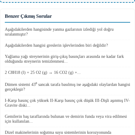
Benzer Çıkmış Sorular
Aşağıdakilerden hangisinde yanma gazlarının izlediği yol doğru
sıralanmıştır?
Aşağıdakilerden hangisi greslerin işlevlerinden biri değildir?
Yağlama yağı streynerinin giriş-çıkış basınçları arasında ne kadar fark
olduğunda streynerin temizlenmesi...
2 C8H18 (l) + 25 O2 (g) → 16 CO2 (g) +...
Dümen sistemi 43⁰ sancak tarafa basılmış ise aşağıdaki olaylardan hangisi
gerçekleşir?
I-Karşı basınç çok yüksek II-Karşı basınç çok düşük III-Dişli aşınmış IV-
Gravite diski...
Gemilerin baş taraflarında bulunan ve demirin funda veya vira edilmesi
için kullanılan...
Dizel makinelerinin soğutma suyu sistemlerinin korozyonunda