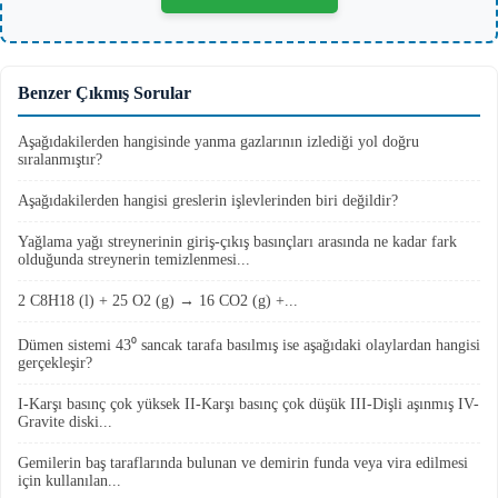
Benzer Çıkmış Sorular
Aşağıdakilerden hangisinde yanma gazlarının izlediği yol doğru
sıralanmıştır?
Aşağıdakilerden hangisi greslerin işlevlerinden biri değildir?
Yağlama yağı streynerinin giriş-çıkış basınçları arasında ne kadar fark
olduğunda streynerin temizlenmesi...
2 C8H18 (l) + 25 O2 (g) → 16 CO2 (g) +...
Dümen sistemi 43⁰ sancak tarafa basılmış ise aşağıdaki olaylardan hangisi
gerçekleşir?
I-Karşı basınç çok yüksek II-Karşı basınç çok düşük III-Dişli aşınmış IV-
Gravite diski...
Gemilerin baş taraflarında bulunan ve demirin funda veya vira edilmesi
için kullanılan...