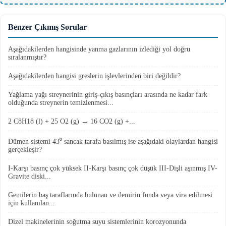
Benzer Çıkmış Sorular
Aşağıdakilerden hangisinde yanma gazlarının izlediği yol doğru
sıralanmıştır?
Aşağıdakilerden hangisi greslerin işlevlerinden biri değildir?
Yağlama yağı streynerinin giriş-çıkış basınçları arasında ne kadar fark
olduğunda streynerin temizlenmesi...
2 C8H18 (l) + 25 O2 (g) → 16 CO2 (g) +...
Dümen sistemi 43⁰ sancak tarafa basılmış ise aşağıdaki olaylardan hangisi
gerçekleşir?
I-Karşı basınç çok yüksek II-Karşı basınç çok düşük III-Dişli aşınmış IV-
Gravite diski...
Gemilerin baş taraflarında bulunan ve demirin funda veya vira edilmesi
için kullanılan...
Dizel makinelerinin soğutma suyu sistemlerinin korozyonunda