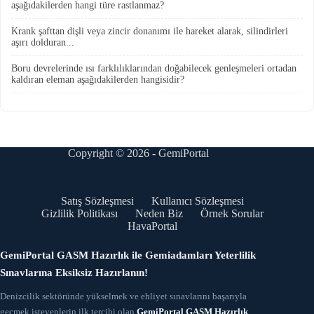
aşağıdakilerden hangi türe rastlanmaz?
Krank şafttan dişli veya zincir donanımı ile hareket alarak, silindirleri
aşırı dolduran...
Boru devrelerinde ısı farklılıklarından doğabilecek genleşmeleri ortadan
kaldıran eleman aşağıdakilerden hangisidir?
Copyright © 2026 - GemiPortal
Satış Sözleşmesi
Kullanıcı Sözleşmesi
Gizlilik Politikası
Neden Biz
Örnek Sorular
HavaPortal
GemiPortal GASM Hazırlık ile Gemiadamları Yeterlilik
Sınavlarına Eksiksiz Hazırlanın!
Denizcilik sektöründe yükselmek ve ehliyet sınavlarını başarıyla
geçmek isteyenlerin ilk tercihi olan
GemiPortal GASM Hazırlık
,