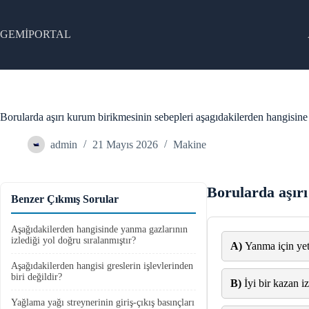
Skip
to
content
GEMİPORTAL
Borularda aşırı kurum birikmesinin sebepleri aşagıdakilerden hangisine 
admin
21 Mayıs 2026
Makine
Borularda aşırı
Benzer Çıkmış Sorular
Aşağıdakilerden hangisinde yanma gazlarının
izlediği yol doğru sıralanmıştır?
A)
Yanma için yet
Aşağıdakilerden hangisi greslerin işlevlerinden
biri değildir?
B)
İyi bir kazan 
Yağlama yağı streynerinin giriş-çıkış basınçları