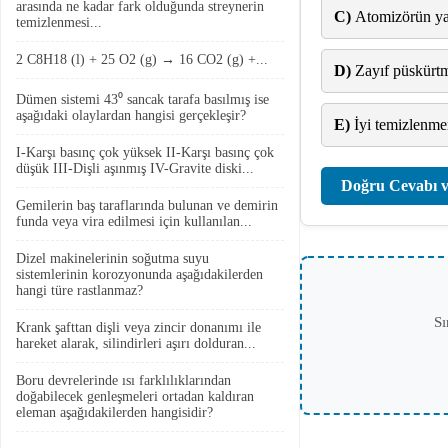
arasında ne kadar fark olduğunda streynerin
C)
Atomizörün yan
temizlenmesi...
2 C8H18 (l) + 25 O2 (g) → 16 CO2 (g) +...
D)
Zayıf püskürt
Dümen sistemi 43⁰ sancak tarafa basılmış ise
aşağıdaki olaylardan hangisi gerçekleşir?
E)
İyi temizlenme
I-Karşı basınç çok yüksek II-Karşı basınç çok
düşük III-Dişli aşınmış IV-Gravite diski...
Doğru Cevabı v
Gemilerin baş taraflarında bulunan ve demirin
funda veya vira edilmesi için kullanılan...
Dizel makinelerinin soğutma suyu
sistemlerinin korozyonunda aşağıdakilerden
hangi türe rastlanmaz?
Sı
Krank şafttan dişli veya zincir donanımı ile
hareket alarak, silindirleri aşırı dolduran...
Boru devrelerinde ısı farklılıklarından
doğabilecek genleşmeleri ortadan kaldıran
eleman aşağıdakilerden hangisidir?