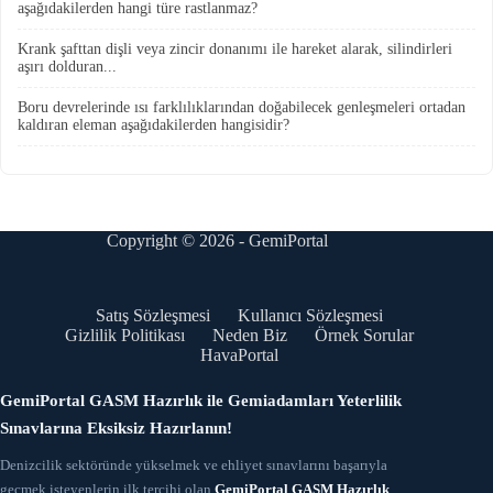
aşağıdakilerden hangi türe rastlanmaz?
Krank şafttan dişli veya zincir donanımı ile hareket alarak, silindirleri
aşırı dolduran...
Boru devrelerinde ısı farklılıklarından doğabilecek genleşmeleri ortadan
kaldıran eleman aşağıdakilerden hangisidir?
Copyright © 2026 - GemiPortal
Satış Sözleşmesi
Kullanıcı Sözleşmesi
Gizlilik Politikası
Neden Biz
Örnek Sorular
HavaPortal
GemiPortal GASM Hazırlık ile Gemiadamları Yeterlilik
Sınavlarına Eksiksiz Hazırlanın!
Denizcilik sektöründe yükselmek ve ehliyet sınavlarını başarıyla
geçmek isteyenlerin ilk tercihi olan
GemiPortal GASM Hazırlık
,