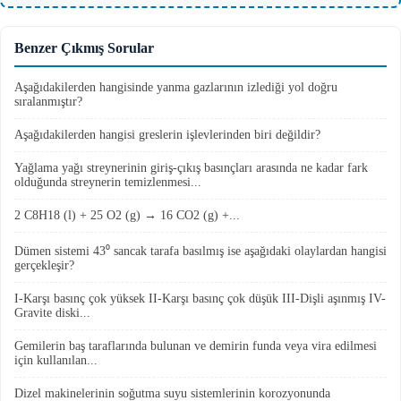
Benzer Çıkmış Sorular
Aşağıdakilerden hangisinde yanma gazlarının izlediği yol doğru
sıralanmıştır?
Aşağıdakilerden hangisi greslerin işlevlerinden biri değildir?
Yağlama yağı streynerinin giriş-çıkış basınçları arasında ne kadar fark
olduğunda streynerin temizlenmesi...
2 C8H18 (l) + 25 O2 (g) → 16 CO2 (g) +...
Dümen sistemi 43⁰ sancak tarafa basılmış ise aşağıdaki olaylardan hangisi
gerçekleşir?
I-Karşı basınç çok yüksek II-Karşı basınç çok düşük III-Dişli aşınmış IV-
Gravite diski...
Gemilerin baş taraflarında bulunan ve demirin funda veya vira edilmesi
için kullanılan...
Dizel makinelerinin soğutma suyu sistemlerinin korozyonunda