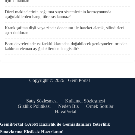
için kullanılan...
Dizel makinelerinin soğutma suyu sistemlerinin korozyonunda
aşağıdakilerden hangi türe rastlanmaz?
Krank şafttan dişli veya zincir donanımı ile hareket alarak, silindirleri
aşırı dolduran...
Boru devrelerinde ısı farklılıklarından doğabilecek genleşmeleri ortadan
kaldıran eleman aşağıdakilerden hangisidir?
Copyright © 2026 - GemiPortal
Satış Sözleşmesi
Kullanıcı Sözleşmesi
Gizlilik Politikası
Neden Biz
Örnek Sorular
HavaPortal
GemiPortal GASM Hazırlık ile Gemiadamları Yeterlilik
Sınavlarına Eksiksiz Hazırlanın!