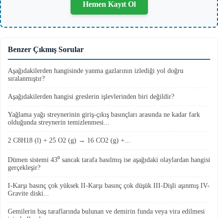
Hemen Kayıt Ol
Benzer Çıkmış Sorular
Aşağıdakilerden hangisinde yanma gazlarının izlediği yol doğru
sıralanmıştır?
Aşağıdakilerden hangisi greslerin işlevlerinden biri değildir?
Yağlama yağı streynerinin giriş-çıkış basınçları arasında ne kadar fark
olduğunda streynerin temizlenmesi...
2 C8H18 (l) + 25 O2 (g) → 16 CO2 (g) +...
Dümen sistemi 43⁰ sancak tarafa basılmış ise aşağıdaki olaylardan hangisi
gerçekleşir?
I-Karşı basınç çok yüksek II-Karşı basınç çok düşük III-Dişli aşınmış IV-
Gravite diski...
Gemilerin baş taraflarında bulunan ve demirin funda veya vira edilmesi