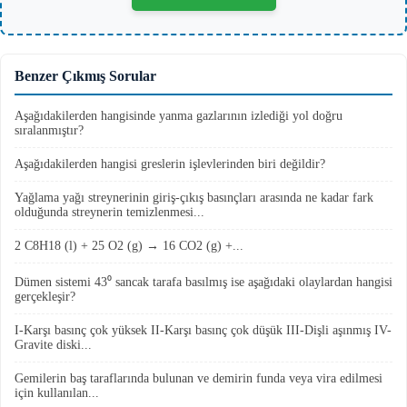
Benzer Çıkmış Sorular
Aşağıdakilerden hangisinde yanma gazlarının izlediği yol doğru
sıralanmıştır?
Aşağıdakilerden hangisi greslerin işlevlerinden biri değildir?
Yağlama yağı streynerinin giriş-çıkış basınçları arasında ne kadar fark
olduğunda streynerin temizlenmesi...
2 C8H18 (l) + 25 O2 (g) → 16 CO2 (g) +...
Dümen sistemi 43⁰ sancak tarafa basılmış ise aşağıdaki olaylardan hangisi
gerçekleşir?
I-Karşı basınç çok yüksek II-Karşı basınç çok düşük III-Dişli aşınmış IV-
Gravite diski...
Gemilerin baş taraflarında bulunan ve demirin funda veya vira edilmesi
için kullanılan...