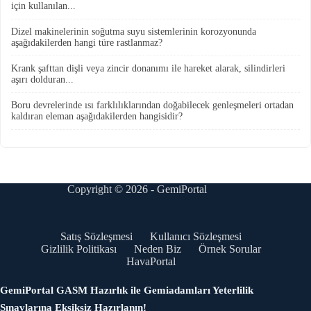
için kullanılan...
Dizel makinelerinin soğutma suyu sistemlerinin korozyonunda
aşağıdakilerden hangi türe rastlanmaz?
Krank şafttan dişli veya zincir donanımı ile hareket alarak, silindirleri
aşırı dolduran...
Boru devrelerinde ısı farklılıklarından doğabilecek genleşmeleri ortadan
kaldıran eleman aşağıdakilerden hangisidir?
Copyright © 2026 - GemiPortal
Satış Sözleşmesi
Kullanıcı Sözleşmesi
Gizlilik Politikası
Neden Biz
Örnek Sorular
HavaPortal
GemiPortal GASM Hazırlık ile Gemiadamları Yeterlilik
Sınavlarına Eksiksiz Hazırlanın!