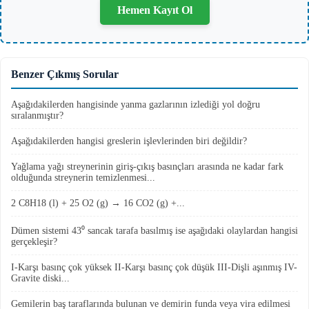
Hemen Kayıt Ol
Benzer Çıkmış Sorular
Aşağıdakilerden hangisinde yanma gazlarının izlediği yol doğru
sıralanmıştır?
Aşağıdakilerden hangisi greslerin işlevlerinden biri değildir?
Yağlama yağı streynerinin giriş-çıkış basınçları arasında ne kadar fark
olduğunda streynerin temizlenmesi...
2 C8H18 (l) + 25 O2 (g) → 16 CO2 (g) +...
Dümen sistemi 43⁰ sancak tarafa basılmış ise aşağıdaki olaylardan hangisi
gerçekleşir?
I-Karşı basınç çok yüksek II-Karşı basınç çok düşük III-Dişli aşınmış IV-
Gravite diski...
Gemilerin baş taraflarında bulunan ve demirin funda veya vira edilmesi