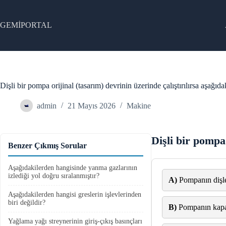
Skip
to
content
GEMİPORTAL
Dişli bir pompa orijinal (tasarım) devrinin üzerinde çalıştırılırsa aşağıd
admin
21 Mayıs 2026
Makine
Dişli bir pompa 
Benzer Çıkmış Sorular
Aşağıdakilerden hangisinde yanma gazlarının
izlediği yol doğru sıralanmıştır?
A)
Pompanın dişler
Aşağıdakilerden hangisi greslerin işlevlerinden
biri değildir?
B)
Pompanın kapas
Yağlama yağı streynerinin giriş-çıkış basınçları