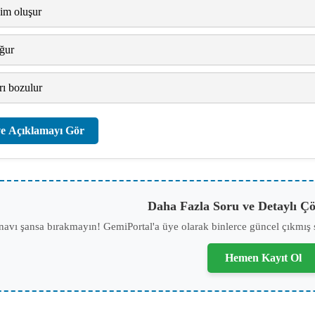
im oluşur
ğur
ı bozulur
e Açıklamayı Gör
Daha Fazla Soru ve Detaylı Çö
navı şansa bırakmayın! GemiPortal'a üye olarak binlerce güncel çıkmış 
Hemen Kayıt Ol