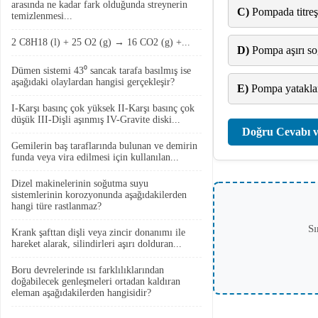
arasında ne kadar fark olduğunda streynerin
C)
Pompada titreş
temizlenmesi...
2 C8H18 (l) + 25 O2 (g) → 16 CO2 (g) +...
D)
Pompa aşırı so
Dümen sistemi 43⁰ sancak tarafa basılmış ise
aşağıdaki olaylardan hangisi gerçekleşir?
E)
Pompa yataklar
I-Karşı basınç çok yüksek II-Karşı basınç çok
düşük III-Dişli aşınmış IV-Gravite diski...
Doğru Cevabı v
Gemilerin baş taraflarında bulunan ve demirin
funda veya vira edilmesi için kullanılan...
Dizel makinelerinin soğutma suyu
sistemlerinin korozyonunda aşağıdakilerden
hangi türe rastlanmaz?
Sı
Krank şafttan dişli veya zincir donanımı ile
hareket alarak, silindirleri aşırı dolduran...
Boru devrelerinde ısı farklılıklarından
doğabilecek genleşmeleri ortadan kaldıran
eleman aşağıdakilerden hangisidir?