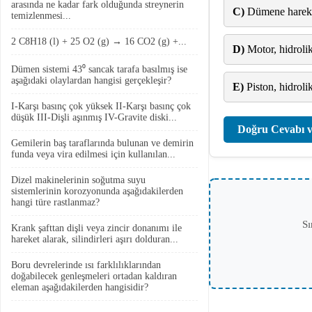
arasında ne kadar fark olduğunda streynerin
C)
Dümene hareket 
temizlenmesi...
2 C8H18 (l) + 25 O2 (g) → 16 CO2 (g) +...
D)
Motor, hidrol
Dümen sistemi 43⁰ sancak tarafa basılmış ise
aşağıdaki olaylardan hangisi gerçekleşir?
E)
Piston, hidrolik
I-Karşı basınç çok yüksek II-Karşı basınç çok
düşük III-Dişli aşınmış IV-Gravite diski...
Doğru Cevabı v
Gemilerin baş taraflarında bulunan ve demirin
funda veya vira edilmesi için kullanılan...
Dizel makinelerinin soğutma suyu
sistemlerinin korozyonunda aşağıdakilerden
hangi türe rastlanmaz?
Sı
Krank şafttan dişli veya zincir donanımı ile
hareket alarak, silindirleri aşırı dolduran...
Boru devrelerinde ısı farklılıklarından
doğabilecek genleşmeleri ortadan kaldıran
eleman aşağıdakilerden hangisidir?