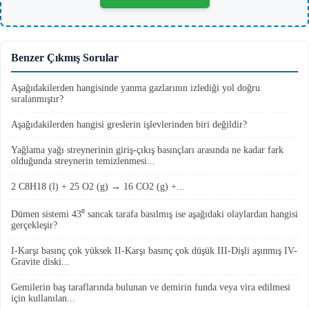
Benzer Çıkmış Sorular
Aşağıdakilerden hangisinde yanma gazlarının izlediği yol doğru
sıralanmıştır?
Aşağıdakilerden hangisi greslerin işlevlerinden biri değildir?
Yağlama yağı streynerinin giriş-çıkış basınçları arasında ne kadar fark
olduğunda streynerin temizlenmesi...
2 C8H18 (l) + 25 O2 (g) → 16 CO2 (g) +...
Dümen sistemi 43⁰ sancak tarafa basılmış ise aşağıdaki olaylardan hangisi
gerçekleşir?
I-Karşı basınç çok yüksek II-Karşı basınç çok düşük III-Dişli aşınmış IV-
Gravite diski...
Gemilerin baş taraflarında bulunan ve demirin funda veya vira edilmesi
için kullanılan...