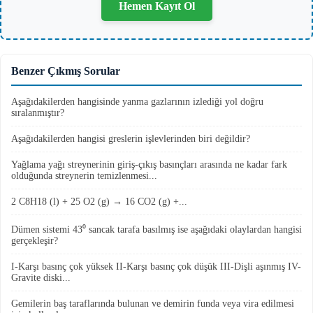
Hemen Kayıt Ol
Benzer Çıkmış Sorular
Aşağıdakilerden hangisinde yanma gazlarının izlediği yol doğru
sıralanmıştır?
Aşağıdakilerden hangisi greslerin işlevlerinden biri değildir?
Yağlama yağı streynerinin giriş-çıkış basınçları arasında ne kadar fark
olduğunda streynerin temizlenmesi...
2 C8H18 (l) + 25 O2 (g) → 16 CO2 (g) +...
Dümen sistemi 43⁰ sancak tarafa basılmış ise aşağıdaki olaylardan hangisi
gerçekleşir?
I-Karşı basınç çok yüksek II-Karşı basınç çok düşük III-Dişli aşınmış IV-
Gravite diski...
Gemilerin baş taraflarında bulunan ve demirin funda veya vira edilmesi