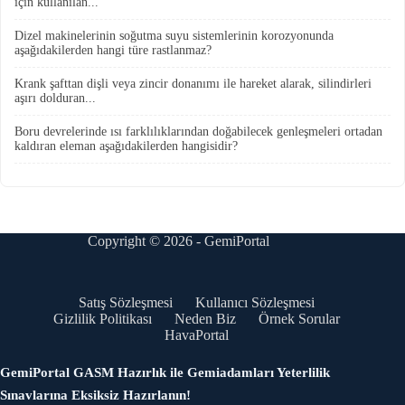
için kullanılan...
Dizel makinelerinin soğutma suyu sistemlerinin korozyonunda
aşağıdakilerden hangi türe rastlanmaz?
Krank şafttan dişli veya zincir donanımı ile hareket alarak, silindirleri
aşırı dolduran...
Boru devrelerinde ısı farklılıklarından doğabilecek genleşmeleri ortadan
kaldıran eleman aşağıdakilerden hangisidir?
Copyright © 2026 - GemiPortal
Satış Sözleşmesi
Kullanıcı Sözleşmesi
Gizlilik Politikası
Neden Biz
Örnek Sorular
HavaPortal
GemiPortal GASM Hazırlık ile Gemiadamları Yeterlilik
Sınavlarına Eksiksiz Hazırlanın!