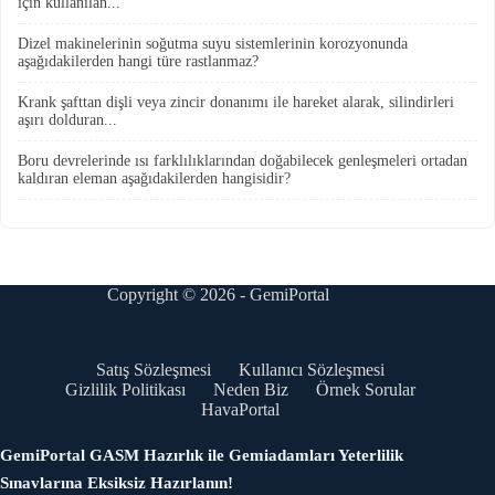
için kullanılan...
Dizel makinelerinin soğutma suyu sistemlerinin korozyonunda
aşağıdakilerden hangi türe rastlanmaz?
Krank şafttan dişli veya zincir donanımı ile hareket alarak, silindirleri
aşırı dolduran...
Boru devrelerinde ısı farklılıklarından doğabilecek genleşmeleri ortadan
kaldıran eleman aşağıdakilerden hangisidir?
Copyright © 2026 - GemiPortal
Satış Sözleşmesi
Kullanıcı Sözleşmesi
Gizlilik Politikası
Neden Biz
Örnek Sorular
HavaPortal
GemiPortal GASM Hazırlık ile Gemiadamları Yeterlilik
Sınavlarına Eksiksiz Hazırlanın!