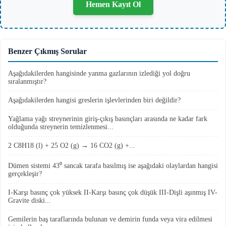
Hemen Kayıt Ol
Benzer Çıkmış Sorular
Aşağıdakilerden hangisinde yanma gazlarının izlediği yol doğru
sıralanmıştır?
Aşağıdakilerden hangisi greslerin işlevlerinden biri değildir?
Yağlama yağı streynerinin giriş-çıkış basınçları arasında ne kadar fark
olduğunda streynerin temizlenmesi...
2 C8H18 (l) + 25 O2 (g) → 16 CO2 (g) +...
Dümen sistemi 43⁰ sancak tarafa basılmış ise aşağıdaki olaylardan hangisi
gerçekleşir?
I-Karşı basınç çok yüksek II-Karşı basınç çok düşük III-Dişli aşınmış IV-
Gravite diski...
Gemilerin baş taraflarında bulunan ve demirin funda veya vira edilmesi