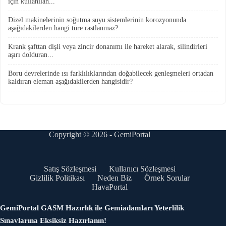
için kullanılan...
Dizel makinelerinin soğutma suyu sistemlerinin korozyonunda
aşağıdakilerden hangi türe rastlanmaz?
Krank şafttan dişli veya zincir donanımı ile hareket alarak, silindirleri
aşırı dolduran...
Boru devrelerinde ısı farklılıklarından doğabilecek genleşmeleri ortadan
kaldıran eleman aşağıdakilerden hangisidir?
Copyright © 2026 - GemiPortal
Satış Sözleşmesi
Kullanıcı Sözleşmesi
Gizlilik Politikası
Neden Biz
Örnek Sorular
HavaPortal
GemiPortal GASM Hazırlık ile Gemiadamları Yeterlilik
Sınavlarına Eksiksiz Hazırlanın!