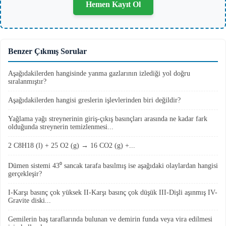
Hemen Kayıt Ol
Benzer Çıkmış Sorular
Aşağıdakilerden hangisinde yanma gazlarının izlediği yol doğru
sıralanmıştır?
Aşağıdakilerden hangisi greslerin işlevlerinden biri değildir?
Yağlama yağı streynerinin giriş-çıkış basınçları arasında ne kadar fark
olduğunda streynerin temizlenmesi...
2 C8H18 (l) + 25 O2 (g) → 16 CO2 (g) +...
Dümen sistemi 43⁰ sancak tarafa basılmış ise aşağıdaki olaylardan hangisi
gerçekleşir?
I-Karşı basınç çok yüksek II-Karşı basınç çok düşük III-Dişli aşınmış IV-
Gravite diski...
Gemilerin baş taraflarında bulunan ve demirin funda veya vira edilmesi