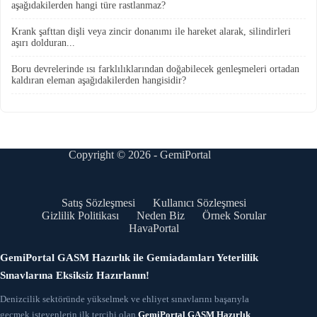
aşağıdakilerden hangi türe rastlanmaz?
Krank şafttan dişli veya zincir donanımı ile hareket alarak, silindirleri
aşırı dolduran...
Boru devrelerinde ısı farklılıklarından doğabilecek genleşmeleri ortadan
kaldıran eleman aşağıdakilerden hangisidir?
Copyright © 2026 - GemiPortal
Satış Sözleşmesi
Kullanıcı Sözleşmesi
Gizlilik Politikası
Neden Biz
Örnek Sorular
HavaPortal
GemiPortal GASM Hazırlık ile Gemiadamları Yeterlilik
Sınavlarına Eksiksiz Hazırlanın!
Denizcilik sektöründe yükselmek ve ehliyet sınavlarını başarıyla
geçmek isteyenlerin ilk tercihi olan
GemiPortal GASM Hazırlık
,