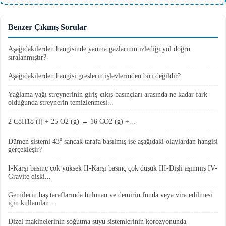
Benzer Çıkmış Sorular
Aşağıdakilerden hangisinde yanma gazlarının izlediği yol doğru
sıralanmıştır?
Aşağıdakilerden hangisi greslerin işlevlerinden biri değildir?
Yağlama yağı streynerinin giriş-çıkış basınçları arasında ne kadar fark
olduğunda streynerin temizlenmesi...
2 C8H18 (l) + 25 O2 (g) → 16 CO2 (g) +...
Dümen sistemi 43⁰ sancak tarafa basılmış ise aşağıdaki olaylardan hangisi
gerçekleşir?
I-Karşı basınç çok yüksek II-Karşı basınç çok düşük III-Dişli aşınmış IV-
Gravite diski...
Gemilerin baş taraflarında bulunan ve demirin funda veya vira edilmesi
için kullanılan...
Dizel makinelerinin soğutma suyu sistemlerinin korozyonunda