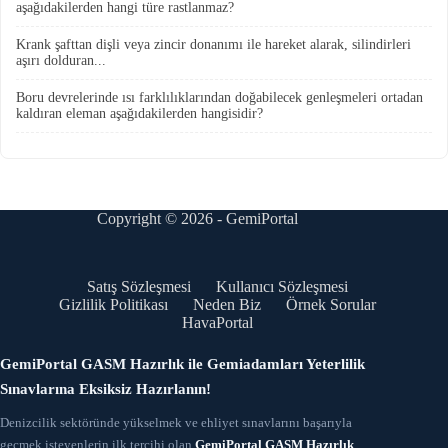
aşağıdakilerden hangi türe rastlanmaz?
Krank şafttan dişli veya zincir donanımı ile hareket alarak, silindirleri
aşırı dolduran...
Boru devrelerinde ısı farklılıklarından doğabilecek genleşmeleri ortadan
kaldıran eleman aşağıdakilerden hangisidir?
Copyright © 2026 - GemiPortal
Satış Sözleşmesi
Kullanıcı Sözleşmesi
Gizlilik Politikası
Neden Biz
Örnek Sorular
HavaPortal
GemiPortal GASM Hazırlık ile Gemiadamları Yeterlilik
Sınavlarına Eksiksiz Hazırlanın!
Denizcilik sektöründe yükselmek ve ehliyet sınavlarını başarıyla
geçmek isteyenlerin ilk tercihi olan
GemiPortal GASM Hazırlık
,