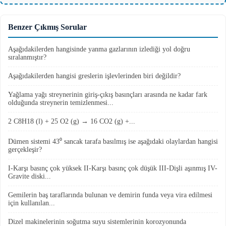
Benzer Çıkmış Sorular
Aşağıdakilerden hangisinde yanma gazlarının izlediği yol doğru
sıralanmıştır?
Aşağıdakilerden hangisi greslerin işlevlerinden biri değildir?
Yağlama yağı streynerinin giriş-çıkış basınçları arasında ne kadar fark
olduğunda streynerin temizlenmesi...
2 C8H18 (l) + 25 O2 (g) → 16 CO2 (g) +...
Dümen sistemi 43⁰ sancak tarafa basılmış ise aşağıdaki olaylardan hangisi
gerçekleşir?
I-Karşı basınç çok yüksek II-Karşı basınç çok düşük III-Dişli aşınmış IV-
Gravite diski...
Gemilerin baş taraflarında bulunan ve demirin funda veya vira edilmesi
için kullanılan...
Dizel makinelerinin soğutma suyu sistemlerinin korozyonunda