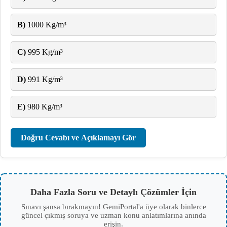
B)
1000 Kg/m³
C)
995 Kg/m³
D)
991 Kg/m³
E)
980 Kg/m³
Doğru Cevabı ve Açıklamayı Gör
Daha Fazla Soru ve Detaylı Çözümler İçin
Sınavı şansa bırakmayın! GemiPortal'a üye olarak binlerce
güncel çıkmış soruya ve uzman konu anlatımlarına anında
erişin.