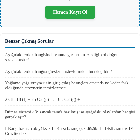
Hemen Kayıt Ol
Benzer Çıkmış Sorular
Aşağıdakilerden hangisinde yanma gazlarının izlediği yol doğru
sıralanmıştır?
Aşağıdakilerden hangisi greslerin işlevlerinden biri değildir?
Yağlama yağı streynerinin giriş-çıkış basınçları arasında ne kadar fark
olduğunda streynerin temizlenmesi...
2 C8H18 (l) + 25 O2 (g) → 16 CO2 (g) +...
Dümen sistemi 43⁰ sancak tarafa basılmış ise aşağıdaki olaylardan hangisi
gerçekleşir?
I-Karşı basınç çok yüksek II-Karşı basınç çok düşük III-Dişli aşınmış IV-
Gravite diski...