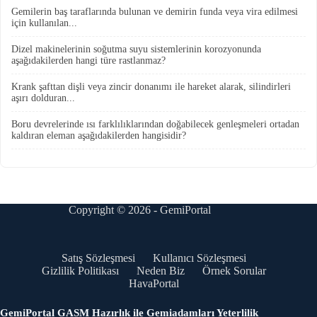
Gemilerin baş taraflarında bulunan ve demirin funda veya vira edilmesi
için kullanılan...
Dizel makinelerinin soğutma suyu sistemlerinin korozyonunda
aşağıdakilerden hangi türe rastlanmaz?
Krank şafttan dişli veya zincir donanımı ile hareket alarak, silindirleri
aşırı dolduran...
Boru devrelerinde ısı farklılıklarından doğabilecek genleşmeleri ortadan
kaldıran eleman aşağıdakilerden hangisidir?
Copyright © 2026 - GemiPortal
Satış Sözleşmesi
Kullanıcı Sözleşmesi
Gizlilik Politikası
Neden Biz
Örnek Sorular
HavaPortal
GemiPortal GASM Hazırlık ile Gemiadamları Yeterlilik