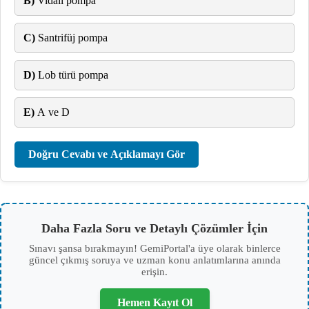
B)
Vidalı pompa
C)
Santrifüj pompa
D)
Lob türü pompa
E)
A ve D
Doğru Cevabı ve Açıklamayı Gör
Daha Fazla Soru ve Detaylı Çözümler İçin
Sınavı şansa bırakmayın! GemiPortal'a üye olarak binlerce
güncel çıkmış soruya ve uzman konu anlatımlarına anında
erişin.
Hemen Kayıt Ol