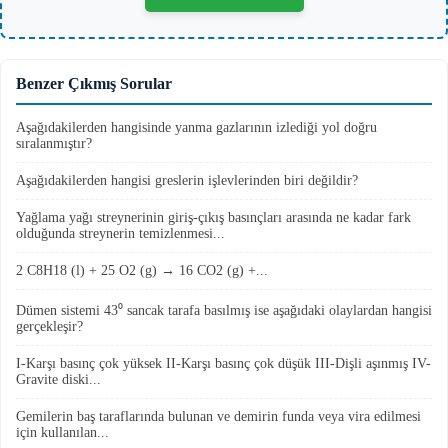
Benzer Çıkmış Sorular
Aşağıdakilerden hangisinde yanma gazlarının izlediği yol doğru
sıralanmıştır?
Aşağıdakilerden hangisi greslerin işlevlerinden biri değildir?
Yağlama yağı streynerinin giriş-çıkış basınçları arasında ne kadar fark
olduğunda streynerin temizlenmesi...
2 C8H18 (l) + 25 O2 (g) → 16 CO2 (g) +...
Dümen sistemi 43⁰ sancak tarafa basılmış ise aşağıdaki olaylardan hangisi
gerçekleşir?
I-Karşı basınç çok yüksek II-Karşı basınç çok düşük III-Dişli aşınmış IV-
Gravite diski...
Gemilerin baş taraflarında bulunan ve demirin funda veya vira edilmesi
için kullanılan...