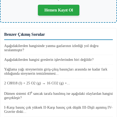
Hemen Kayıt Ol
Benzer Çıkmış Sorular
Aşağıdakilerden hangisinde yanma gazlarının izlediği yol doğru
sıralanmıştır?
Aşağıdakilerden hangisi greslerin işlevlerinden biri değildir?
Yağlama yağı streynerinin giriş-çıkış basınçları arasında ne kadar fark
olduğunda streynerin temizlenmesi...
2 C8H18 (l) + 25 O2 (g) → 16 CO2 (g) +...
Dümen sistemi 43⁰ sancak tarafa basılmış ise aşağıdaki olaylardan hangisi
gerçekleşir?
I-Karşı basınç çok yüksek II-Karşı basınç çok düşük III-Dişli aşınmış IV-
Gravite diski...