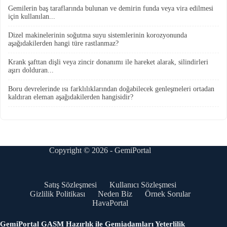
Gemilerin baş taraflarında bulunan ve demirin funda veya vira edilmesi
için kullanılan...
Dizel makinelerinin soğutma suyu sistemlerinin korozyonunda
aşağıdakilerden hangi türe rastlanmaz?
Krank şafttan dişli veya zincir donanımı ile hareket alarak, silindirleri
aşırı dolduran...
Boru devrelerinde ısı farklılıklarından doğabilecek genleşmeleri ortadan
kaldıran eleman aşağıdakilerden hangisidir?
Copyright © 2026 - GemiPortal
Satış Sözleşmesi
Kullanıcı Sözleşmesi
Gizlilik Politikası
Neden Biz
Örnek Sorular
HavaPortal
GemiPortal GASM Hazırlık ile Gemiadamları Yeterlilik