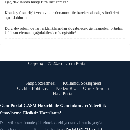
aşağıdakilerden hangi türe rastlanmaz?
Krank şafttan dişli veya zincir donanımı ile hareket alarak, silindirleri
aşırı dolduran...
Boru devrelerinde ısı farklılıklarından doğabilecek genleşmeleri ortadan
kaldıran eleman aşağıdakilerden hangisidir?
Copyright © 2026 - GemiPortal
Satış Sözleşmesi
Kullanıcı Sözleşmesi
Gizlilik Politikası
Neden Biz
Örnek Sorular
HavaPortal
GemiPortal GASM Hazırlık ile Gemiadamları Yeterlilik
Sınavlarına Eksiksiz Hazırlanın!
Denizcilik sektöründe yükselmek ve ehliyet sınavlarını başarıyla
geçmek isteyenlerin ilk tercihi olan
GemiPortal GASM Hazırlık
,