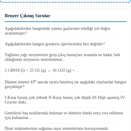
Benzer Çıkmış Sorular
Aşağıdakilerden hangisinde yanma gazlarının izlediği yol doğru
sıralanmıştır?
Aşağıdakilerden hangisi greslerin işlevlerinden biri değildir?
Yağlama yağı streynerinin giriş-çıkış basınçları arasında ne kadar fark
olduğunda streynerin temizlenmesi...
2 C8H18 (l) + 25 O2 (g) → 16 CO2 (g) +...
Dümen sistemi 43⁰ sancak tarafa basılmış ise aşağıdaki olaylardan hangisi
gerçekleşir?
I-Karşı basınç çok yüksek II-Karşı basınç çok düşük III-Dişli aşınmış IV-
Gravite diski...
Gemilerin baş taraflarında bulunan ve demirin funda veya vira edilmesi
için kullanılan...
Dizel makinelerinin soğutma suyu sistemlerinin korozyonunda