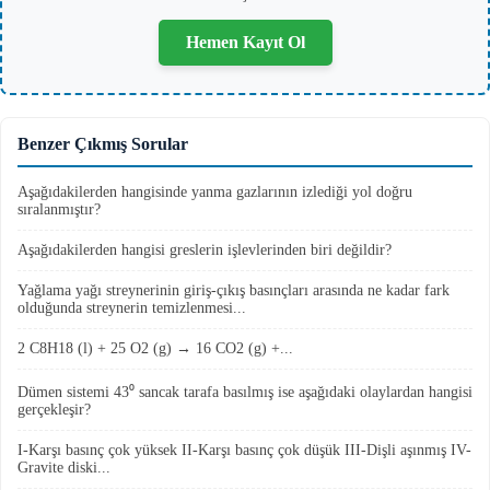
Hemen Kayıt Ol
Benzer Çıkmış Sorular
Aşağıdakilerden hangisinde yanma gazlarının izlediği yol doğru
sıralanmıştır?
Aşağıdakilerden hangisi greslerin işlevlerinden biri değildir?
Yağlama yağı streynerinin giriş-çıkış basınçları arasında ne kadar fark
olduğunda streynerin temizlenmesi...
2 C8H18 (l) + 25 O2 (g) → 16 CO2 (g) +...
Dümen sistemi 43⁰ sancak tarafa basılmış ise aşağıdaki olaylardan hangisi
gerçekleşir?
I-Karşı basınç çok yüksek II-Karşı basınç çok düşük III-Dişli aşınmış IV-
Gravite diski...