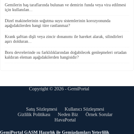
Gemilerin baş taraflarında bulunan ve demirin funda veya vira edilmesi
için kullanılan...
Dizel makinelerinin soğutma suyu sistemlerinin korozyonunda
aşağıdakilerden hangi türe rastlanmaz?
Krank şafttan dişli veya zincir donanımı ile hareket alarak, silindirleri
aşırı dolduran...
Boru devrelerinde ısı farklılıklarından doğabilecek genleşmeleri ortadan
kaldıran eleman aşağıdakilerden hangisidir?
Copyright © 2026 - GemiPortal
Satış Sözleşmesi
Kullanıcı Sözleşmesi
Gizlilik Politikası
Neden Biz
Örnek Sorular
HavaPortal
GemiPortal GASM Hazırlık ile Gemiadamları Yeterlilik