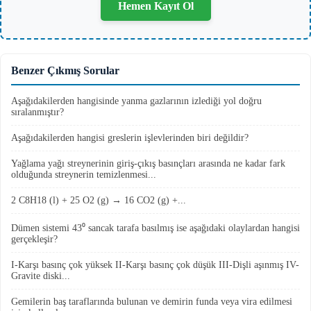
Hemen Kayıt Ol
Benzer Çıkmış Sorular
Aşağıdakilerden hangisinde yanma gazlarının izlediği yol doğru
sıralanmıştır?
Aşağıdakilerden hangisi greslerin işlevlerinden biri değildir?
Yağlama yağı streynerinin giriş-çıkış basınçları arasında ne kadar fark
olduğunda streynerin temizlenmesi...
2 C8H18 (l) + 25 O2 (g) → 16 CO2 (g) +...
Dümen sistemi 43⁰ sancak tarafa basılmış ise aşağıdaki olaylardan hangisi
gerçekleşir?
I-Karşı basınç çok yüksek II-Karşı basınç çok düşük III-Dişli aşınmış IV-
Gravite diski...
Gemilerin baş taraflarında bulunan ve demirin funda veya vira edilmesi