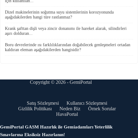
için kullanılan...
Dizel makinelerinin soğutma suyu sistemlerinin korozyonunda
aşağıdakilerden hangi türe rastlanmaz?
Krank şafttan dişli veya zincir donanımı ile hareket alarak, silindirleri
aşırı dolduran...
Boru devrelerinde ısı farklılıklarından doğabilecek genleşmeleri ortadan
kaldıran eleman aşağıdakilerden hangisidir?
Copyright © 2026 - GemiPortal
Satış Sözleşmesi
Kullanıcı Sözleşmesi
Gizlilik Politikası
Neden Biz
Örnek Sorular
HavaPortal
GemiPortal GASM Hazırlık ile Gemiadamları Yeterlilik
Sınavlarına Eksiksiz Hazırlanın!