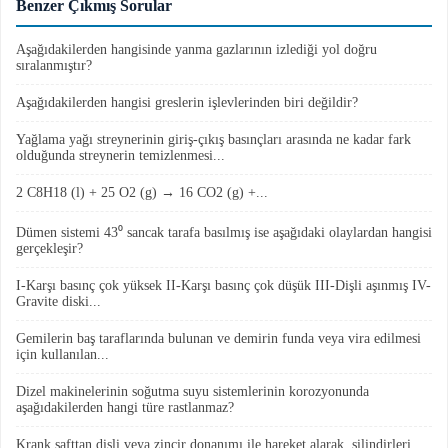
Benzer Çıkmış Sorular
Aşağıdakilerden hangisinde yanma gazlarının izlediği yol doğru
sıralanmıştır?
Aşağıdakilerden hangisi greslerin işlevlerinden biri değildir?
Yağlama yağı streynerinin giriş-çıkış basınçları arasında ne kadar fark
olduğunda streynerin temizlenmesi...
2 C8H18 (l) + 25 O2 (g) → 16 CO2 (g) +...
Dümen sistemi 43⁰ sancak tarafa basılmış ise aşağıdaki olaylardan hangisi
gerçekleşir?
I-Karşı basınç çok yüksek II-Karşı basınç çok düşük III-Dişli aşınmış IV-
Gravite diski...
Gemilerin baş taraflarında bulunan ve demirin funda veya vira edilmesi
için kullanılan...
Dizel makinelerinin soğutma suyu sistemlerinin korozyonunda
aşağıdakilerden hangi türe rastlanmaz?
Krank şafttan dişli veya zincir donanımı ile hareket alarak, silindirleri