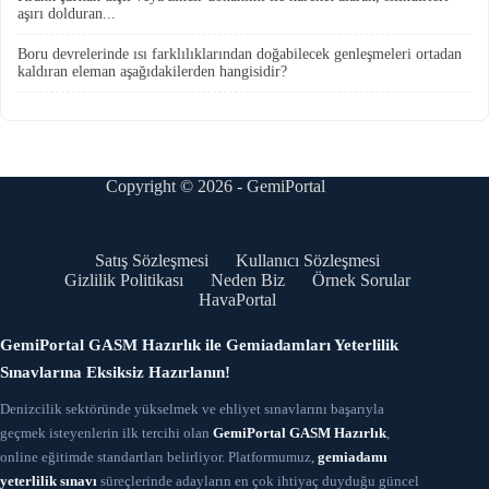
aşırı dolduran...
Boru devrelerinde ısı farklılıklarından doğabilecek genleşmeleri ortadan
kaldıran eleman aşağıdakilerden hangisidir?
Copyright © 2026 - GemiPortal
Satış Sözleşmesi
Kullanıcı Sözleşmesi
Gizlilik Politikası
Neden Biz
Örnek Sorular
HavaPortal
GemiPortal GASM Hazırlık ile Gemiadamları Yeterlilik
Sınavlarına Eksiksiz Hazırlanın!
Denizcilik sektöründe yükselmek ve ehliyet sınavlarını başarıyla
geçmek isteyenlerin ilk tercihi olan
GemiPortal GASM Hazırlık
,
online eğitimde standartları belirliyor. Platformumuz,
gemiadamı
yeterlilik sınavı
süreçlerinde adayların en çok ihtiyaç duyduğu güncel