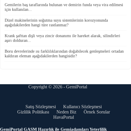
Gemilerin baş taraflarında bulunan ve demirin funda veya vira edilmesi
için kullanılan...
Dizel makinelerinin soğutma suyu sistemlerinin korozyonunda
aşağıdakilerden hangi türe rastlanmaz?
Krank şafttan dişli veya zincir donanımı ile hareket alarak, silindirleri
aşırı dolduran...
Boru devrelerinde ısı farklılıklarından doğabilecek genleşmeleri ortadan
kaldıran eleman aşağıdakilerden hangisidir?
Copyright © 2026 - GemiPortal
Satış Sözleşmesi
Kullanıcı Sözleşmesi
Gizlilik Politikası
Neden Biz
Örnek Sorular
HavaPortal
GemiPortal GASM Hazırlık ile Gemiadamları Yeterlilik