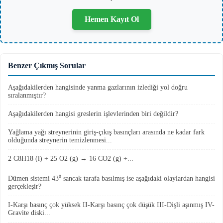
Hemen Kayıt Ol
Benzer Çıkmış Sorular
Aşağıdakilerden hangisinde yanma gazlarının izlediği yol doğru
sıralanmıştır?
Aşağıdakilerden hangisi greslerin işlevlerinden biri değildir?
Yağlama yağı streynerinin giriş-çıkış basınçları arasında ne kadar fark
olduğunda streynerin temizlenmesi...
2 C8H18 (l) + 25 O2 (g) → 16 CO2 (g) +...
Dümen sistemi 43⁰ sancak tarafa basılmış ise aşağıdaki olaylardan hangisi
gerçekleşir?
I-Karşı basınç çok yüksek II-Karşı basınç çok düşük III-Dişli aşınmış IV-
Gravite diski...