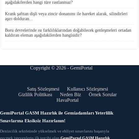
aşağıdakilerden hangi türe rastlanmaz?
Krank şafttan dişli veya zincir donanımı ile hareket alarak, silindirleri
aşırı dolduran...
Boru devrelerinde ısı farklılıklarından doğabilecek genleşmeleri ortadan
kaldıran eleman aşağıdakilerden hangisidir?
Copyright © 2026 - GemiPortal
Satış Sözleşmesi
Kullanıcı Sözleşmesi
Gizlilik Politikası
Neden Biz
Örnek Sorular
HavaPortal
GemiPortal GASM Hazırlık ile Gemiadamları Yeterlilik
Sınavlarına Eksiksiz Hazırlanın!
Denizcilik sektöründe yükselmek ve ehliyet sınavlarını başarıyla
geçmek isteyenlerin ilk tercihi olan
GemiPortal GASM Hazırlık
,