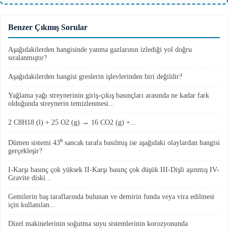
Benzer Çıkmış Sorular
Aşağıdakilerden hangisinde yanma gazlarının izlediği yol doğru
sıralanmıştır?
Aşağıdakilerden hangisi greslerin işlevlerinden biri değildir?
Yağlama yağı streynerinin giriş-çıkış basınçları arasında ne kadar fark
olduğunda streynerin temizlenmesi...
2 C8H18 (l) + 25 O2 (g) → 16 CO2 (g) +...
Dümen sistemi 43⁰ sancak tarafa basılmış ise aşağıdaki olaylardan hangisi
gerçekleşir?
I-Karşı basınç çok yüksek II-Karşı basınç çok düşük III-Dişli aşınmış IV-
Gravite diski...
Gemilerin baş taraflarında bulunan ve demirin funda veya vira edilmesi
için kullanılan...
Dizel makinelerinin soğutma suyu sistemlerinin korozyonunda