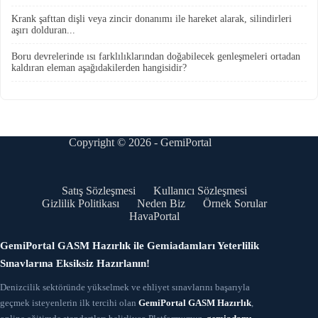
Krank şafttan dişli veya zincir donanımı ile hareket alarak, silindirleri
aşırı dolduran...
Boru devrelerinde ısı farklılıklarından doğabilecek genleşmeleri ortadan
kaldıran eleman aşağıdakilerden hangisidir?
Copyright © 2026 - GemiPortal
Satış Sözleşmesi
Kullanıcı Sözleşmesi
Gizlilik Politikası
Neden Biz
Örnek Sorular
HavaPortal
GemiPortal GASM Hazırlık ile Gemiadamları Yeterlilik
Sınavlarına Eksiksiz Hazırlanın!
Denizcilik sektöründe yükselmek ve ehliyet sınavlarını başarıyla
geçmek isteyenlerin ilk tercihi olan
GemiPortal GASM Hazırlık
,