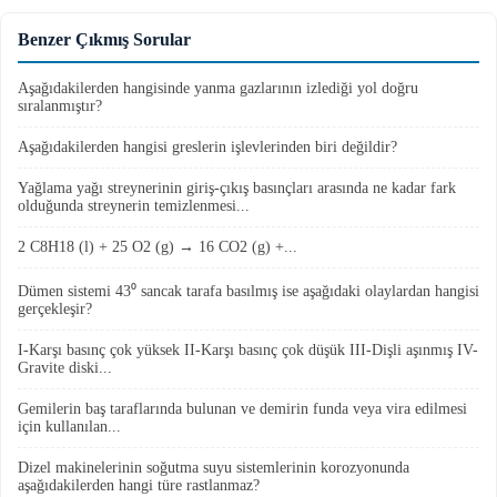
Benzer Çıkmış Sorular
Aşağıdakilerden hangisinde yanma gazlarının izlediği yol doğru
sıralanmıştır?
Aşağıdakilerden hangisi greslerin işlevlerinden biri değildir?
Yağlama yağı streynerinin giriş-çıkış basınçları arasında ne kadar fark
olduğunda streynerin temizlenmesi...
2 C8H18 (l) + 25 O2 (g) → 16 CO2 (g) +...
Dümen sistemi 43⁰ sancak tarafa basılmış ise aşağıdaki olaylardan hangisi
gerçekleşir?
I-Karşı basınç çok yüksek II-Karşı basınç çok düşük III-Dişli aşınmış IV-
Gravite diski...
Gemilerin baş taraflarında bulunan ve demirin funda veya vira edilmesi
için kullanılan...
Dizel makinelerinin soğutma suyu sistemlerinin korozyonunda
aşağıdakilerden hangi türe rastlanmaz?