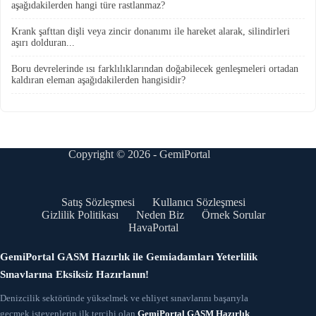
aşağıdakilerden hangi türe rastlanmaz?
Krank şafttan dişli veya zincir donanımı ile hareket alarak, silindirleri
aşırı dolduran...
Boru devrelerinde ısı farklılıklarından doğabilecek genleşmeleri ortadan
kaldıran eleman aşağıdakilerden hangisidir?
Copyright © 2026 - GemiPortal
Satış Sözleşmesi
Kullanıcı Sözleşmesi
Gizlilik Politikası
Neden Biz
Örnek Sorular
HavaPortal
GemiPortal GASM Hazırlık ile Gemiadamları Yeterlilik
Sınavlarına Eksiksiz Hazırlanın!
Denizcilik sektöründe yükselmek ve ehliyet sınavlarını başarıyla
geçmek isteyenlerin ilk tercihi olan
GemiPortal GASM Hazırlık
,