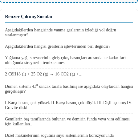
Benzer Çıkmış Sorular
Aşağıdakilerden hangisinde yanma gazlarının izlediği yol doğru
sıralanmıştır?
Aşağıdakilerden hangisi greslerin işlevlerinden biri değildir?
Yağlama yağı streynerinin giriş-çıkış basınçları arasında ne kadar fark
olduğunda streynerin temizlenmesi...
2 C8H18 (l) + 25 O2 (g) → 16 CO2 (g) +...
Dümen sistemi 43⁰ sancak tarafa basılmış ise aşağıdaki olaylardan hangisi
gerçekleşir?
I-Karşı basınç çok yüksek II-Karşı basınç çok düşük III-Dişli aşınmış IV-
Gravite diski...
Gemilerin baş taraflarında bulunan ve demirin funda veya vira edilmesi
için kullanılan...
Dizel makinelerinin soğutma suyu sistemlerinin korozyonunda