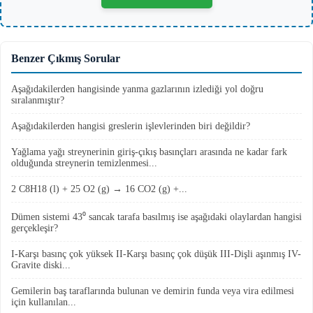
Benzer Çıkmış Sorular
Aşağıdakilerden hangisinde yanma gazlarının izlediği yol doğru
sıralanmıştır?
Aşağıdakilerden hangisi greslerin işlevlerinden biri değildir?
Yağlama yağı streynerinin giriş-çıkış basınçları arasında ne kadar fark
olduğunda streynerin temizlenmesi...
2 C8H18 (l) + 25 O2 (g) → 16 CO2 (g) +...
Dümen sistemi 43⁰ sancak tarafa basılmış ise aşağıdaki olaylardan hangisi
gerçekleşir?
I-Karşı basınç çok yüksek II-Karşı basınç çok düşük III-Dişli aşınmış IV-
Gravite diski...
Gemilerin baş taraflarında bulunan ve demirin funda veya vira edilmesi
için kullanılan...