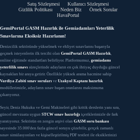
Satış Sözleşmesi
Kullanıcı Sözleşmesi
Gizlilik Politikası
Neden Biz
Örnek Sorular
HavaPortal
GemiPortal GASM Hazırlık ile Gemiadamları Yeterlilik
Sınavlarına Eksiksiz Hazırlanın!
Denizcilik sektöründe yükselmek ve ehliyet sınavlarını başarıyla
geçmek isteyenlerin ilk tercihi olan
GemiPortal GASM Hazırlık
,
online eğitimde standartları belirliyor. Platformumuz,
gemiadamı
yeterlilik sınavı
süreçlerinde adayların en çok ihtiyaç duyduğu güncel
kaynakları bir araya getirir. Özellikle yüksek arama hacmine sahip
Vardiya Zabiti sınav soruları
ve
Uzakyol Kaptanı hazırlık
modüllerimizle, adayların sınav başarı oranlarını maksimuma
çıkarıyoruz.
Seyir, Deniz Hukuku ve Gemi Makineleri gibi kritik derslerin yanı sıra,
güncel mevzuata uygun
STCW sınav hazırlığı
içeriklerimizle de fark
yaratıyoruz. Sektörün en zengin arşivi olan
GASM soru bankası
sayesinde 35.000'den fazla güncel soruyu çözebilir, gerçek zamanlı
sınav simülasyonları ve kişiselleştirilmiş PDF testleri ile eksiklerinizi