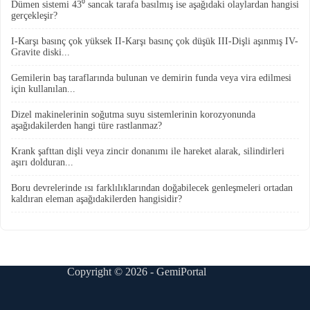
Dümen sistemi 43⁰ sancak tarafa basılmış ise aşağıdaki olaylardan hangisi
gerçekleşir?
I-Karşı basınç çok yüksek II-Karşı basınç çok düşük III-Dişli aşınmış IV-
Gravite diski...
Gemilerin baş taraflarında bulunan ve demirin funda veya vira edilmesi
için kullanılan...
Dizel makinelerinin soğutma suyu sistemlerinin korozyonunda
aşağıdakilerden hangi türe rastlanmaz?
Krank şafttan dişli veya zincir donanımı ile hareket alarak, silindirleri
aşırı dolduran...
Boru devrelerinde ısı farklılıklarından doğabilecek genleşmeleri ortadan
kaldıran eleman aşağıdakilerden hangisidir?
Copyright © 2026 - GemiPortal