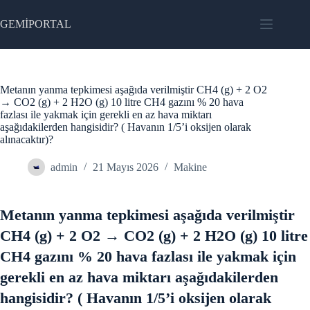
Skip
to
GEMİPORTAL
content
Metanın yanma tepkimesi aşağıda verilmiştir CH4 (g) + 2 O2
→ CO2 (g) + 2 H2O (g) 10 litre CH4 gazını % 20 hava
fazlası ile yakmak için gerekli en az hava miktarı
aşağıdakilerden hangisidir? ( Havanın 1/5’i oksijen olarak
alınacaktır)?
admin
21 Mayıs 2026
Makine
Metanın yanma tepkimesi aşağıda verilmiştir
CH4 (g) + 2 O2 → CO2 (g) + 2 H2O (g) 10 litre
CH4 gazını % 20 hava fazlası ile yakmak için
gerekli en az hava miktarı aşağıdakilerden
hangisidir? ( Havanın 1/5’i oksijen olarak