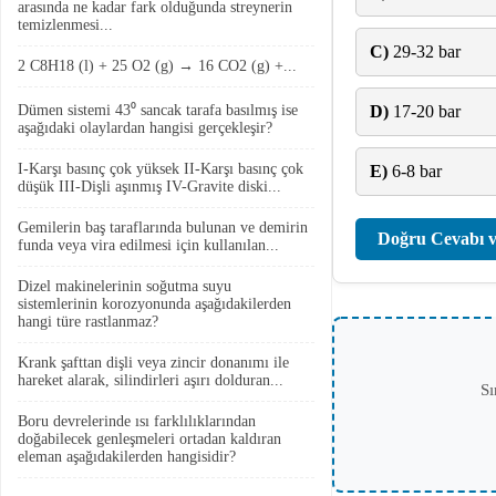
arasında ne kadar fark olduğunda streynerin
temizlenmesi...
C)
29-32 bar
2 C8H18 (l) + 25 O2 (g) → 16 CO2 (g) +...
Dümen sistemi 43⁰ sancak tarafa basılmış ise
D)
17-20 bar
aşağıdaki olaylardan hangisi gerçekleşir?
I-Karşı basınç çok yüksek II-Karşı basınç çok
E)
6-8 bar
düşük III-Dişli aşınmış IV-Gravite diski...
Gemilerin baş taraflarında bulunan ve demirin
Doğru Cevabı v
funda veya vira edilmesi için kullanılan...
Dizel makinelerinin soğutma suyu
sistemlerinin korozyonunda aşağıdakilerden
hangi türe rastlanmaz?
Krank şafttan dişli veya zincir donanımı ile
hareket alarak, silindirleri aşırı dolduran...
Sı
Boru devrelerinde ısı farklılıklarından
doğabilecek genleşmeleri ortadan kaldıran
eleman aşağıdakilerden hangisidir?