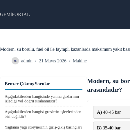
Skip
to
content
GEMİPORTAL
Modern, su borulu, fuel oil ile fayraplı kazanlarda maksimum yakıt bası
admin
21 Mayıs 2026
Makine
Modern, su boru
Benzer Çıkmış Sorular
arasındadır?
Aşağıdakilerden hangisinde yanma gazlarının
izlediği yol doğru sıralanmıştır?
Aşağıdakilerden hangisi greslerin işlevlerinden
A)
40-45 bar
biri değildir?
Yağlama yağı streynerinin giriş-çıkış basınçları
B)
35-40 bar