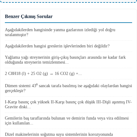
Benzer Çıkmış Sorular
Aşağıdakilerden hangisinde yanma gazlarının izlediği yol doğru
sıralanmıştır?
Aşağıdakilerden hangisi greslerin işlevlerinden biri değildir?
Yağlama yağı streynerinin giriş-çıkış basınçları arasında ne kadar fark
olduğunda streynerin temizlenmesi...
2 C8H18 (l) + 25 O2 (g) → 16 CO2 (g) +...
Dümen sistemi 43⁰ sancak tarafa basılmış ise aşağıdaki olaylardan hangisi
gerçekleşir?
I-Karşı basınç çok yüksek II-Karşı basınç çok düşük III-Dişli aşınmış IV-
Gravite diski...
Gemilerin baş taraflarında bulunan ve demirin funda veya vira edilmesi
için kullanılan...
Dizel makinelerinin soğutma suyu sistemlerinin korozyonunda