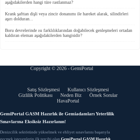
aşağıdakilerden hangi türe rastlanmaz?
Krank şafttan dişli veya zincir donanımı ile hareket alarak, silindirleri
aşırı dolduran...
Boru devrelerinde ısı farklılıklarından doğabilecek genleşmeleri ortadan
kaldıran eleman aşağıdakilerden hangisidir?
Copyright © 2026 - GemiPortal
Satış Sözleşmesi
Kullanıcı Sözleşmesi
Gizlilik Politikası
Neden Biz
Örnek Sorular
HavaPortal
GemiPortal GASM Hazırlık ile Gemiadamları Yeterlilik
Sınavlarına Eksiksiz Hazırlanın!
Denizcilik sektöründe yükselmek ve ehliyet sınavlarını başarıyla
geçmek isteyenlerin ilk tercihi olan
GemiPortal GASM Hazırlık
,