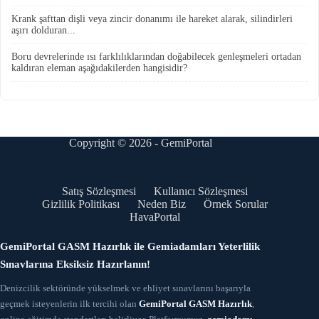
Krank şafttan dişli veya zincir donanımı ile hareket alarak, silindirleri
aşırı dolduran...
Boru devrelerinde ısı farklılıklarından doğabilecek genleşmeleri ortadan
kaldıran eleman aşağıdakilerden hangisidir?
Copyright © 2026 - GemiPortal
Satış Sözleşmesi
Kullanıcı Sözleşmesi
Gizlilik Politikası
Neden Biz
Örnek Sorular
HavaPortal
GemiPortal GASM Hazırlık ile Gemiadamları Yeterlilik
Sınavlarına Eksiksiz Hazırlanın!
Denizcilik sektöründe yükselmek ve ehliyet sınavlarını başarıyla
geçmek isteyenlerin ilk tercihi olan
GemiPortal GASM Hazırlık
,