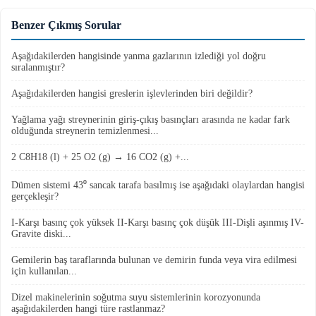
Benzer Çıkmış Sorular
Aşağıdakilerden hangisinde yanma gazlarının izlediği yol doğru
sıralanmıştır?
Aşağıdakilerden hangisi greslerin işlevlerinden biri değildir?
Yağlama yağı streynerinin giriş-çıkış basınçları arasında ne kadar fark
olduğunda streynerin temizlenmesi...
2 C8H18 (l) + 25 O2 (g) → 16 CO2 (g) +...
Dümen sistemi 43⁰ sancak tarafa basılmış ise aşağıdaki olaylardan hangisi
gerçekleşir?
I-Karşı basınç çok yüksek II-Karşı basınç çok düşük III-Dişli aşınmış IV-
Gravite diski...
Gemilerin baş taraflarında bulunan ve demirin funda veya vira edilmesi
için kullanılan...
Dizel makinelerinin soğutma suyu sistemlerinin korozyonunda
aşağıdakilerden hangi türe rastlanmaz?