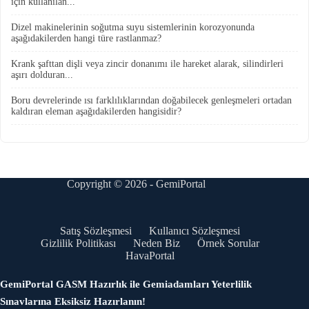
için kullanılan...
Dizel makinelerinin soğutma suyu sistemlerinin korozyonunda
aşağıdakilerden hangi türe rastlanmaz?
Krank şafttan dişli veya zincir donanımı ile hareket alarak, silindirleri
aşırı dolduran...
Boru devrelerinde ısı farklılıklarından doğabilecek genleşmeleri ortadan
kaldıran eleman aşağıdakilerden hangisidir?
Copyright © 2026 - GemiPortal
Satış Sözleşmesi
Kullanıcı Sözleşmesi
Gizlilik Politikası
Neden Biz
Örnek Sorular
HavaPortal
GemiPortal GASM Hazırlık ile Gemiadamları Yeterlilik
Sınavlarına Eksiksiz Hazırlanın!