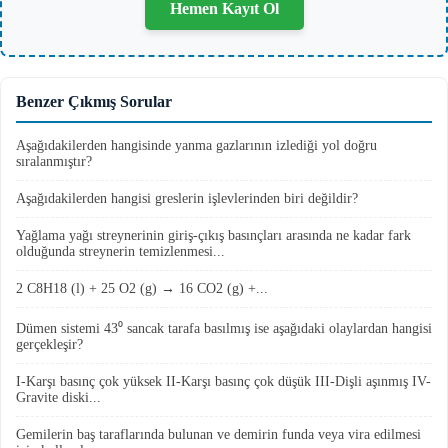
Hemen Kayıt Ol
Benzer Çıkmış Sorular
Aşağıdakilerden hangisinde yanma gazlarının izlediği yol doğru
sıralanmıştır?
Aşağıdakilerden hangisi greslerin işlevlerinden biri değildir?
Yağlama yağı streynerinin giriş-çıkış basınçları arasında ne kadar fark
olduğunda streynerin temizlenmesi...
2 C8H18 (l) + 25 O2 (g) → 16 CO2 (g) +...
Dümen sistemi 43⁰ sancak tarafa basılmış ise aşağıdaki olaylardan hangisi
gerçekleşir?
I-Karşı basınç çok yüksek II-Karşı basınç çok düşük III-Dişli aşınmış IV-
Gravite diski...
Gemilerin baş taraflarında bulunan ve demirin funda veya vira edilmesi