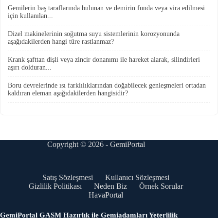
Gemilerin baş taraflarında bulunan ve demirin funda veya vira edilmesi
için kullanılan...
Dizel makinelerinin soğutma suyu sistemlerinin korozyonunda
aşağıdakilerden hangi türe rastlanmaz?
Krank şafttan dişli veya zincir donanımı ile hareket alarak, silindirleri
aşırı dolduran...
Boru devrelerinde ısı farklılıklarından doğabilecek genleşmeleri ortadan
kaldıran eleman aşağıdakilerden hangisidir?
Copyright © 2026 - GemiPortal
Satış Sözleşmesi
Kullanıcı Sözleşmesi
Gizlilik Politikası
Neden Biz
Örnek Sorular
HavaPortal
GemiPortal GASM Hazırlık ile Gemiadamları Yeterlilik