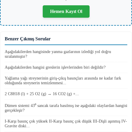
Hemen Kayıt Ol
Benzer Çıkmış Sorular
Aşağıdakilerden hangisinde yanma gazlarının izlediği yol doğru
sıralanmıştır?
Aşağıdakilerden hangisi greslerin işlevlerinden biri değildir?
Yağlama yağı streynerinin giriş-çıkış basınçları arasında ne kadar fark
olduğunda streynerin temizlenmesi...
2 C8H18 (l) + 25 O2 (g) → 16 CO2 (g) +...
Dümen sistemi 43⁰ sancak tarafa basılmış ise aşağıdaki olaylardan hangisi
gerçekleşir?
I-Karşı basınç çok yüksek II-Karşı basınç çok düşük III-Dişli aşınmış IV-
Gravite diski...