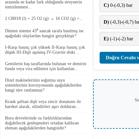
arasında ne kadar fark olduğunda streynerin
C)
0-(-0,3) bar
temizlenmesi...
2 C8H18 (l) + 25 O2 (g) → 16 CO2 (g) +...
D)
(-0,3)-(-0,7) ba
Dümen sistemi 43⁰ sancak tarafa basılmış ise
aşağıdaki olaylardan hangisi gerçekleşir?
E)
(-1)-(-2) bar
I-Karşı basınç çok yüksek II-Karşı basınç çok
düşük III-Dişli aşınmış IV-Gravite diski...
Doğru Cevabı v
Gemilerin baş taraflarında bulunan ve demirin
funda veya vira edilmesi için kullanılan...
Dizel makinelerinin soğutma suyu
sistemlerinin korozyonunda aşağıdakilerden
hangi türe rastlanmaz?
Sı
Krank şafttan dişli veya zincir donanımı ile
hareket alarak, silindirleri aşırı dolduran...
Boru devrelerinde ısı farklılıklarından
doğabilecek genleşmeleri ortadan kaldıran
eleman aşağıdakilerden hangisidir?